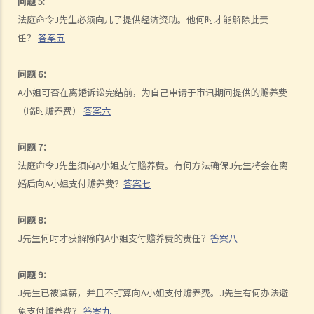
问题 5:
支付方后来发现接受方在结婚时已在内地和其他人合法结婚，支付方是
法庭命令J先生必须向儿子提供经济资助。他何时才能解除此责
否可以(a)根据新证据撤销判决，(b)请求法庭宣告婚姻因重婚而无效，以
任？
答案五
及(c)请求取消对方获得附属济助的权利？
I. 同居
问题 6：
A小姐可否在离婚诉讼完结前，为自己申请于审讯期间提供的赡养费
A. 香港不接纳「事实婚姻」
（临时赡养费）
答案六
B. 遗产分配
C. 保障同居伴侣免受暴力对待
问题 7：
D. 父母的权利
法庭命令J先生须向A小姐支付赡养费。有何方法确保J先生将会在离
E. 同居关系双方分手
婚后向A小姐支付赡养费？
答案七
1. 婚前协议和同居协议有甚么区别？
2. 我的伴侣是香港居民，而我不是香港居民。我们一起生活了一年，但
问题 8：
未婚。我们的孩子也能获得香港永久居留权吗？
J先生何时才获解除向A小姐支付赡养费的责任？
答案八
3. 如果我在与伴侣同居时对其居所或所在小区造成损毁，我是否需要承
担任何责任？
问题 9：
J. 变性人的婚姻
J先生已被减薪，并且不打算向A小姐支付赡养费。J先生有何办法避
1. 我在香港合法结婚。如果后来我的配偶变性，我的婚姻还有效吗？
免支付赡养费？
答案九