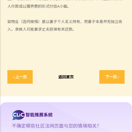
海外政府也没有为我们再颁发结婚证。 在这种情况下，我如何在香港申
人付款或以赡养费的形式付给A小姐。
请离婚？
3. 我的配偶已经失踪多年，我不知道他/她的下落。我怎样才能将呈请书
如物业（连同按揭）是以妻子个人名义持有，而妻子本身并无独立收
和其他文件送达他/她？
入，承按人可能要求丈夫担保有关还款。
4. 如果呈请人和答辩人仍然住在一起，呈请人可以直接将呈请书送达答
辩人吗？
5. 我的配偶坚持不交回文件送达认收书（表格4）。呈请是否暂缓执
行？
6. 在颁布暂准离婚令的情况下，在什么情况下该判令不能被转为绝对离
婚令或被撤销？
‹ 上一页
返回首页
下一页 ›
7. 在暂准离婚令被批准后，如果申请人没有申请将判令定为绝对离婚令
（表格5），答辩人可以通过填写表格5来启动程序吗？
3. 离婚诉讼将会在什么时候完结？我要等待多久才可以再婚？
4. 如果一方在授予暂准离婚令后但在该令转为绝对离婚令前去世，会发
生什么？
不确定哪些社区法网页面与您的情境相关？
E. 离婚（子女事宜）