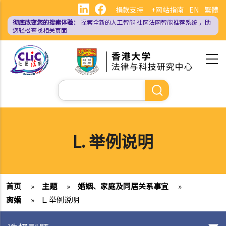
跳
捐款支持
+网站指南
EN
繁體
转
彻底改变您的搜索体验：
探索全新的人工智能
社区法网智能推荐系统
，助
到
您轻松查找相关页面
主
要
内
容
搜
索
L. 举例说明
首页
»
主题
»
婚姻、家庭及同居关系事宜
»
离婚
»
L. 举例说明