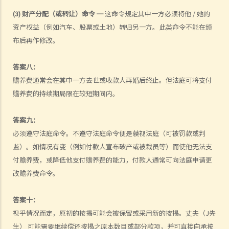
3. 如果我的配偶因故离开一年多（例如，在世界各地流浪、逃债），我
(3) 财产分配（或转让）命令 ─
这命令规定其中一方必须将他 / 她的
资产权益（例如汽车、股票或土地）转归另一方。此类命令不能在颁
可以因遗弃而离婚吗？
布后再作修改。
D. 分居
1. 如果夫妻双方不同意分居日期，有甚么证据可以作为证明？
答案八：
2. 由于2019冠状病毒病的大流行，我在香港居住期间，我的配偶在中国
赡养费通常会在其中一方去世或收款人再婚后终止。但法庭可将支付
大陆工作了两年。我可以以分居两年为由离婚吗？
赡养费的持续期局限在较短期间内。
1. 在离婚申请中通过「过失」事实和「无过失」事实以证明「婚姻已破
裂至无可挽救之地步」的区别是什么？
答案九：
2. 如果我的配偶被送进监狱，我可以不经他/她同意而申请离婚吗？我可
必须遵守法庭命令。不遵守法庭命令便是藐视法庭（可被罚款或判
以依靠甚么基础？如果刑期少于2年，呈请人能否以遗弃理由为依据？
监）。如情况有变（例如付款人宣布破产或被裁员等）而使他无法支
付赡养费，或降低他支付赡养费的能力，付款人通常可向法庭申请更
对于2年或更长时间的监禁，是否可以以两年分居作为离婚理由？
改赡养费命令。
2. 如何申请离婚？（连同有关程序的简介）
1. 当我收到配偶的离婚申请时，我该怎么办？我应该聘请律师还是可以
答案十：
自己处理吗？
视乎情况而定，原初的按揭可能会被保留或采用新的按揭。丈夫（J先
2. 我在香港以外的地方和我的伴侣结婚；但是，我们丢失了结婚证书，
生） 可能需要继续偿还按揭之原本数目或部分款项，并可直接向承按