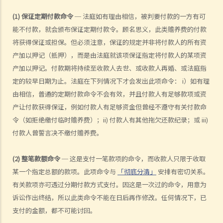
香港法律承认？在外国注册结婚或按照中国传统习俗结婚或无注册的配
偶，可否在香港申请离婚?
(1) 保证定期付款命令
─ 法庭如有理由相信，被判要付款的一方有可
5. 妾侍和相关子女能否获法律承认？他 / 她们可否成为离婚诉讼的其中
能不付款，就会颁布保证定期付款令。顾名思义，此类赡养费的付款
将获得保证或担保。但必须注意，保证的规定并非将付款人的所有资
一方？
产加以押记（抵押），而是由法庭就该项保证指定将付款人的某项资
D. 离婚（申请离婚之程序和理由）
产加以押记。付款期将持续至收款人去世、或收款人再婚、或法庭指
1. 离婚的理据是什么？我是否必须向法庭解释我要离婚的原因？
定的较早日期为止。法庭在下列情况下才会发出此项命令： i）如有理
A. 通奸
由相信，普通的定期付款命令不会有效，并且付款人有足够款项或资
产让付款获得保证，例如付款人有足够资金但曾经不遵守有关付款命
1. 如果法庭接受配偶通奸作为离婚理由的理据，对儿童抚养相关问题和
令（如拒绝缴付临时赡养费）；ii) 付款人有其他拖欠还款纪录；或 iii)
辅助救济是否有任何好处？
付款人曾誓言决不缴付赡养费。
2. 如果法庭接受我配偶通奸作为离婚理由的证据，我可以从我配偶那里
获得赔偿吗？
(2) 整笔款额命令
─ 这是支付一笔款项的命令，而收款人只限于收取
B. 不合理的行为
某一个指定总额的款项。此项命令与
「彻底分清」
安排有密切关系。
C. 遗弃
有关款项亦可透过分期付款方式支付。因这是一次过的命令，用意为
1. 如果我的配偶一年来并没有支付家庭费用，是否构成遗弃？
诉讼作出终结，所以此类命令不能在日后再作修改。任何情况下，已
2. 如果我的配偶刚离开一年多而没有告诉我原因，我可以因遗弃而离婚
支付的金额，都不可能讨回。
吗？我需要证明他/她的意图吗？