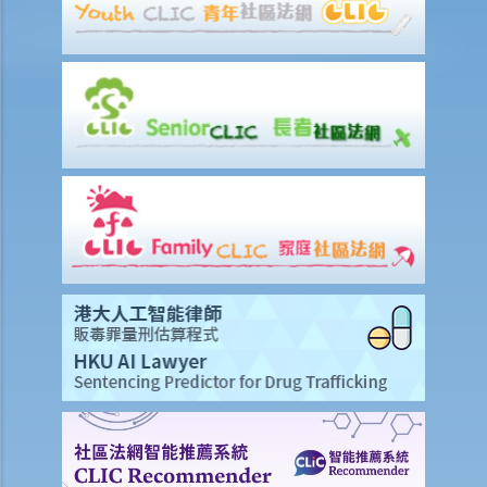
4. 如果父母一方获得子女的管养权，可以为子女做出哪些决定？
5. 如果父母双方都获得子女的共同管养权，父母一方可以为子女做出哪
些决定？
6. 如果父母双方都获得子女的共同管养权，并就着子女有育儿纠纷，父
母可以怎么做？
7. 被授予子女单独管养权的父母在为子女做出决定之前是否需要咨询另
一方？
8. 管养父母是否可以私下将管养权转让给非管养父母？
9. 什么是「留宿探视」和「监管探视」？
10. 如果没有管养权的父母被允许探视，获得管养权的父母是否可以阻
止另一方探望他/她的孩子？
11. 如果没有管养权的父母被另一方无合理理由阻止探望子女，他/她可
以怎么办？
2. 赡养费
1. 法庭在评定子女的赡养费时，会考虑什么因素？
2. 我离婚了而我的前妻再婚了。 我可以停止给她经济支持，但我还需要