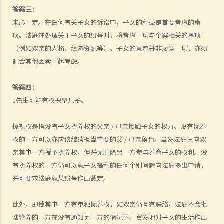
5. 我是一名女性，与男朋友同居，并不打算结婚。我们在法律上的保障
答案三：
会较少吗？
未必一定。在任何有关子女的诉讼中，子女的利益是首要考虑的事
6. 我快将要结婚了。我的父亲很富有，他不大相信我的未婚夫，建议我
项。法庭在处理关于子女的纷争时，将考虑一切与个案相关的事项
与未婚夫订立婚姻协议书。甚么是婚姻协议书？
（例如双亲的人格、经济资源等）。子女的意愿并非凌驾一切，亦须
配合其他因素一起考虑。
7. 婚姻协议具法律效力吗？
父母权利和义务
答案四：
1. 父亲对非婚生子女有父母权利吗？如果非婚生子女在出生登记时未有
J先生可能有权探望儿子。
注册父亲名字，该名父亲其后是否可以行使父母权利？需要子女的母亲
同意吗？是否需要任何证据（例如脱氧核醣核酸测试报告）？
探视权是指没有子女抚养权的父亲 / 母亲接触子女的权力。没有抚养
2. 在香港，同性伴侣是否享有与异性伴侣相同的育儿权？
权的一方可以亦应该继续担当重要的父 / 母亲角色。虽然法庭只向双
3. 未满18岁的青少年能不顾父母反对整容吗？
亲其中一方授予抚养权，但并无删除另一方参与养育子女的权利。没
4. 与父母职责有关的罪行
有抚养权的一方仍可以就子女福利的任何个别问题向法庭提出申请，
5. 体罚与暴力：界限是什么？
并可要求法庭就某纷争作出裁定。
管养和监护儿童
此外，即使其中一方有单独抚养权，如双亲仍互有联络，法庭不会批
A. 由健在的父母委任临时监护人
准管养的一方在没有通知另一方的情况下，贸然地对子女的生活作出
B. 由法庭委任监护人