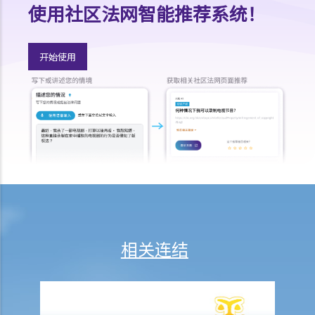
使用社区法网智能推荐系统！
1. 管养权、照顾和管束权、探视权
A. 申请
1. 法庭会考虑什么因素，才会将子女抚养权判给其中一方或双方？
开始使用
2. 自从我与丈夫于两年前分居后，女儿经已和他一起居住，如我现在申
请离婚，我获判女儿抚养权的可能性有多大？
3. 管养令可以更改吗？
4. 如果没有一方希望管养孩子怎么办？
5. 社会福利调查报告在评估儿童管养权方面有什么作用？
6. 如果一方不同意社会福利调查报告，他/她可以要求法庭驳回并要求重
新索取报告吗？
B. 执行
1. 我的妻子要申请离婚，并计划在排期审讯期间带同我们唯一的女儿离
相关连结
开香港，我能否阻止她？
2. 妻子拒绝见我，并且不让我知道女儿身在何处，我应怎样做？我如何
能够阻止我妻子夺去女儿？
3. 父亲或母亲可否在获得抚养权后，带同有关子女离开香港？