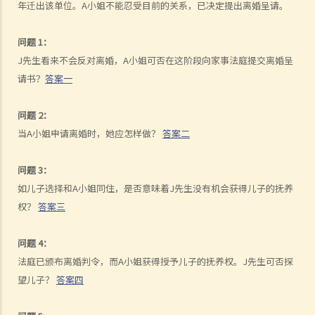
年迁出该单位。A小姐不能忍受目前的关系，已决定提出离婚呈请。
A. 婚姻协议书的法律地位
B. 婚前协议书及公共政策
问题 1：
C. 分居协议
J先生看来不会反对离婚，A小姐可否在这阶段向家事法庭提交离婚呈
1. 如果夫妻打算离婚，签订分居协议有甚么好处？
请书？
答案一
2. 如果一方在聆讯前不再同意分居协议的条款，应该怎样处理？
F. 与非香港居民结婚
问题 2：
当A小姐申请离婚时，她应怎样做？
答案二
A. 香港居民与海外人士结婚（中国内地人士除外）
B. 香港永久居民与内地人士结婚
问题 3：
C. 在港就业／就读的海外或中国内地人士的海外配偶（包括中国内地）
如儿子选择和A小姐同住，是否意味着J先生没有机会获得儿子的抚养
G. 已婚人士享有的福利与权益
权？
答案三
A. 已婚人士免税额
B. 供养父母及供养祖父母或外祖父母免税额
问题 4：
法庭已颁布离婚判令，而A小姐获得授予儿子的抚养权。J先生可否探
H. 重婚
望儿子？
答案四
1. 如果我在国外和同性结婚，然后又在香港嫁给别人，算不算重婚？
2. 在离婚呈请中，其中一方已被法庭命令为另一方支付附属济助。如果