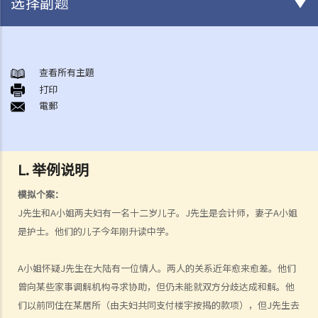
选择副题
结婚及同居事宜
A. 概述
查看所有主題
打印
B. 香港认可的婚姻关系
電郵
1. 如果我在香港以外地方结婚，是否需要通知香港政府更新我的婚姻状
况？
2. 我在香港以外的地方结婚，但担心在香港不被承认。我可以在香港登
L. 举例说明
记结婚吗？
模拟个案：
C. 办理婚姻登记及举行婚礼
J先生和A小姐两夫妇有一名十二岁儿子。J先生是会计师，妻子A小姐
A. 在香港结婚的条件
是护士。他们的儿子今年刚升读中学。
B. 结婚登记程序
C. 婚姻的有效性
A小姐怀疑J先生在大陆有一位情人。两人的关系近年愈来愈差。他们
D. 《婚姻条例》下的罪行
曾向某些家事调解机构寻求协助，但仍未能就双方分歧达成和解。他
E. 婚姻协议书
们以前同住在某居所（由夫妇共同支付楼宇按揭的款项），但J先生去