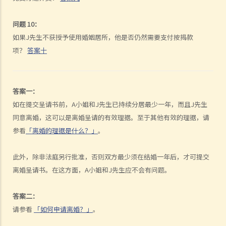
K. 同性婚姻／公民伙伴关系
问题 10：
1. 于海外结婚的同性伴侣在香港享有的权益及福利
如果J先生不获授予使用婚姻居所，他是否仍然需要支付按揭款
2. 同性伴侣需要回到他们结婚的国家才能离婚吗？他们是否需要向香港
项？
答案十
政府更新婚姻状况为离婚？
L. 假结婚
答案一：
1. 假结婚可以被起诉那些刑事罪行以及刑罚是甚么？
如在提交呈请书前，A小姐和J先生已持续分居最少一年，而且J先生
2. 如何证明一段婚姻是假结婚？
同意离婚，这可以是离婚呈请的有效理据。至于其他有效的理据，请
3. 如果我涉及假结婚，这是否自动意味着婚姻为无效？
参看
「离婚的理据是什么？」
。
M. 婚姻状况记录
N. 常见问题
此外，除非法庭另行批准，否则双方最少须在结婚一年后，才可提交
1. 在香港结婚有年龄限制吗？
离婚呈请书。在这方面，A小姐和J先生应不会有问题。
2. 我的妻子是澳洲人。我想她来香港与我同住。我要怎样做？
3. 我几年前在内地结婚，但后来丈夫离开了我，不知所踪。我现在想在
答案二：
香港再结婚了，我有可能干犯重婚罪吗？
请参看
「如何申请离婚？」
。
4. 我怀疑妻子红杏出墙，我可否藉此理由离婚？