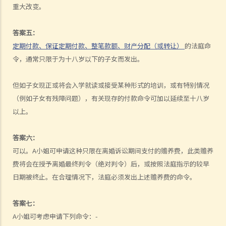
重大改变。
C. 《未成年人监护条例》
D. 儿童的管养权
答案五：
离婚
定期付款、保证定期付款、整笔款额、财产分配（或转让）
的法庭命
A. 概述离婚带来的影响
令，通常只限于为十八岁以下的子女而发出。
B. 其他解决婚姻问题之方法
但如子女现正或将会入学就读或接受某种形式的培训，或有特别情况
1. 除了向法庭申请离婚之外，还有什么其他渠道解决双方之分歧？有关
（例如子女有残障问题），有关现存的付款命令可加以延续至十八岁
方法与离婚诉讼有何差异？
以上。
2. 家事调解有什么优点？
3. 那些官方或义务性质的机构可为夫妇在离婚前后提供家事调解服务？
答案六：
C. 离婚（先决条件）
可以。A小姐可申请这种只限在离婚诉讼期间支付的赡养费，此类赡养
1. 在离婚或婚姻诉讼中，如我无法负担聘请代表律师的费用，我可以怎
费将会在授予离婚最终判令（绝对判令）后，或按照法庭指示的较早
办？
日期被终止。在合理情况下，法庭必须发出上述赡养费的命令。
2. 我能否在香港办理离婚？我需要符合什么条件？
3. 我应否选择在香港办理离婚？
答案七：
4. 除根据香港《婚姻条例》注册结婚之外，有什么其他类型的婚姻会获
A小姐可考虑申请下列命令：-