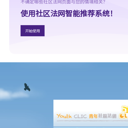
B. 婚前协议书及公共政策
不确定哪些社区法网页面与您的情境相关？
C. 分居协议
使用社区法网智能推荐系统！
1. 如果夫妻打算离婚，签订分居协议有甚么好处？
2. 如果一方在聆讯前不再同意分居协议的条款，应该怎样处理？
开始使用
F. 与非香港居民结婚
A. 香港居民与海外人士结婚（中国内地人士除外）
B. 香港永久居民与内地人士结婚
C. 在港就业／就读的海外或中国内地人士的海外配偶（包括中国内
地）
G. 已婚人士享有的福利与权益
A. 已婚人士免税额
B. 供养父母及供养祖父母或外祖父母免税额
H. 重婚
1. 如果我在国外和同性结婚，然后又在香港嫁给别人，算不算重
婚？