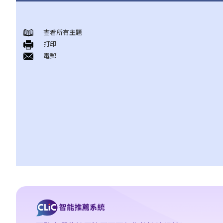
结婚及同居事宜
查看所有主題
A. 概述
打印
B. 香港认可的婚姻关系
電郵
1. 如果我在香港以外地方结婚，是否需要通知香港政府更新我的婚
姻状况？
2. 我在香港以外的地方结婚，但担心在香港不被承认。我可以在香
港登记结婚吗？
C. 办理婚姻登记及举行婚礼
A. 在香港结婚的条件
B. 结婚登记程序
C. 婚姻的有效性
D. 《婚姻条例》下的罪行
E. 婚姻协议书
A. 婚姻协议书的法律地位