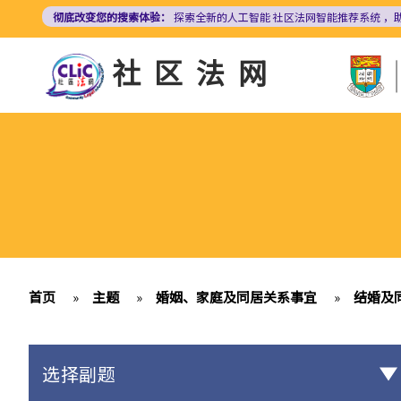
跳
彻底改变您的搜索体验：
探索全新的人工智能
社区法网智能推荐系统
，
转
到
社区法网
主
要
内
容
首页
»
主题
»
婚姻、家庭及同居关系事宜
»
结婚及
选择副题