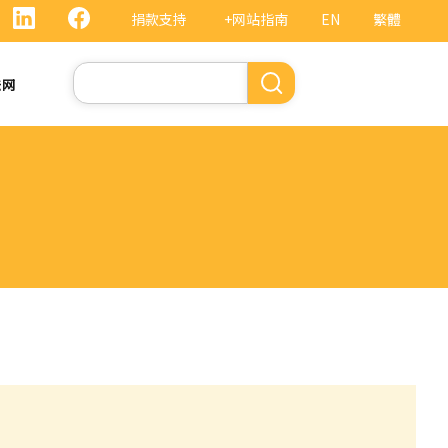
捐款支持
+网站指南
EN
繁體
搜
法网
索