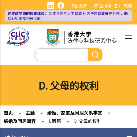
跳
捐款支持
+网站指南
EN
繁體
转
彻底改变您的搜索体验：
探索全新的人工智能
社区法网智能推荐系统
，助
到
您轻松查找相关页面
主
要
内
容
搜
索
D. 父母的权利
首页
»
主题
»
婚姻、家庭及同居关系事宜
»
结婚及同居事宜
»
I. 同居
»
D. 父母的权利