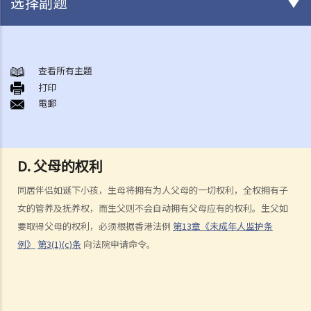
选择副题
结婚及同居事宜
A. 概述
查看所有主題
打印
B. 香港认可的婚姻关系
電郵
1. 如果我在香港以外地方结婚，是否需要通知香港政府更新我的婚姻状
况？
2. 我在香港以外的地方结婚，但担心在香港不被承认。我可以在香港登
D. 父母的权利
记结婚吗？
同居伴侣如诞下小孩，生母将拥有为人父母的一切权利，全权拥有子
C. 办理婚姻登记及举行婚礼
女的管养及抚养权，而生父则不会自动拥有父母应有的权利。生父如
A. 在香港结婚的条件
要取得父母的权利，必须根据香港法例
第13章《未成年人监护条
B. 结婚登记程序
例》
第3(1)(c)条
向法院申请命令。
C. 婚姻的有效性
D. 《婚姻条例》下的罪行
E. 婚姻协议书