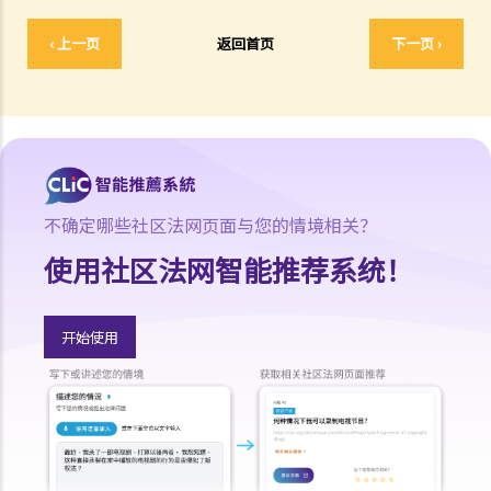
A. 婚姻协议书的法律地位
B. 婚前协议书及公共政策
‹ 上一页
返回首页
下一页 ›
C. 分居协议
1. 如果夫妻打算离婚，签订分居协议有甚么好处？
2. 如果一方在聆讯前不再同意分居协议的条款，应该怎样处理？
F. 与非香港居民结婚
A. 香港居民与海外人士结婚（中国内地人士除外）
不确定哪些社区法网页面与您的情境相关？
B. 香港永久居民与内地人士结婚
使用社区法网智能推荐系统！
C. 在港就业／就读的海外或中国内地人士的海外配偶（包括中国内地）
G. 已婚人士享有的福利与权益
开始使用
A. 已婚人士免税额
B. 供养父母及供养祖父母或外祖父母免税额
H. 重婚
1. 如果我在国外和同性结婚，然后又在香港嫁给别人，算不算重婚？
2. 在离婚呈请中，其中一方已被法庭命令为另一方支付附属济助。如果