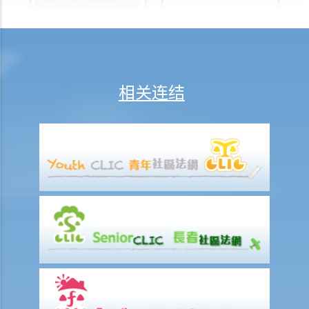
支付方后来发现接受方在结婚时已在内地和其他人合法结婚，支付方是
否可以(a)根据新证据撤销判决，(b)请求法庭宣告婚姻因重婚而无效，以
及(c)请求取消对方获得附属济助的权利？
I. 同居
相关连结
A. 香港不接纳「事实婚姻」
B. 遗产分配
C. 保障同居伴侣免受暴力对待
D. 父母的权利
E. 同居关系双方分手
1. 婚前协议和同居协议有甚么区别？
2. 我的伴侣是香港居民，而我不是香港居民。我们一起生活了一年，但
未婚。我们的孩子也能获得香港永久居留权吗？
3. 如果我在与伴侣同居时对其居所或所在小区造成损毁，我是否需要承
担任何责任？
J. 变性人的婚姻
1. 我在香港合法结婚。如果后来我的配偶变性，我的婚姻还有效吗？