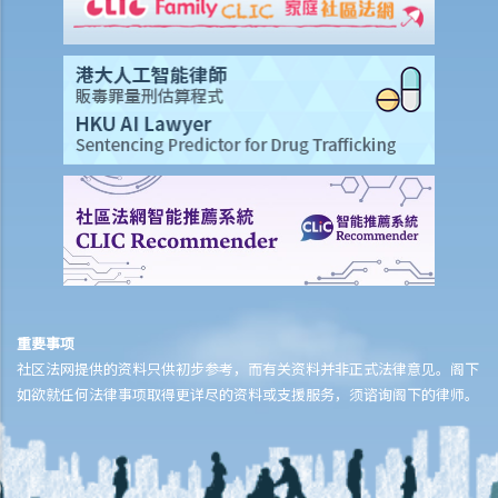
K. 同性婚姻／公民伙伴关系
1. 于海外结婚的同性伴侣在香港享有的权益及福利
2. 同性伴侣需要回到他们结婚的国家才能离婚吗？他们是否需要向香港
政府更新婚姻状况为离婚？
L. 假结婚
1. 假结婚可以被起诉那些刑事罪行以及刑罚是甚么？
2. 如何证明一段婚姻是假结婚？
3. 如果我涉及假结婚，这是否自动意味着婚姻为无效？
M. 婚姻状况记录
N. 常见问题
重要事项
1. 在香港结婚有年龄限制吗？
社区法网提供的资料只供初步参考，而有关资料并非正式法律意见。阁下
如欲就任何法律事项取得更详尽的资料或支援服务，须谘询阁下的律师。
2. 我的妻子是澳洲人。我想她来香港与我同住。我要怎样做？
3. 我几年前在内地结婚，但后来丈夫离开了我，不知所踪。我现在想在
香港再结婚了，我有可能干犯重婚罪吗？
4. 我怀疑妻子红杏出墙，我可否藉此理由离婚？