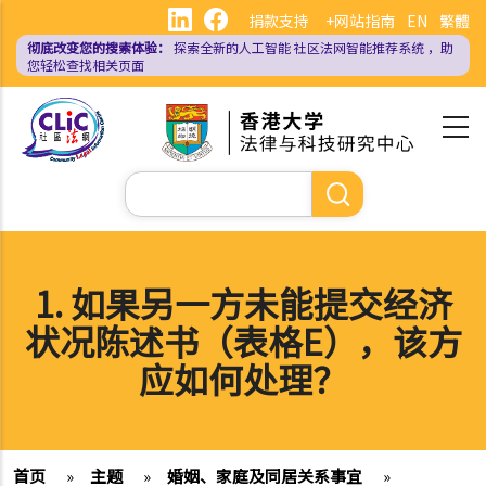
跳
捐款支持
+网站指南
EN
繁體
转
彻底改变您的搜索体验：
探索全新的人工智能
社区法网智能推荐系统
，助
到
您轻松查找相关页面
主
要
内
容
搜
索
1. 如果另一方未能提交经济
状况陈述书（表格E），该方
应如何处理？
首页
»
主题
»
婚姻、家庭及同居关系事宜
»