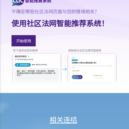
B. 供养父母及供养祖父母或外祖父母免税额
不确定哪些社区法网页面与您的情境相关？
H. 重婚
使用社区法网智能推荐系统！
1. 如果我在国外和同性结婚，然后又在香港嫁给别人，算不算重婚？
2. 在离婚呈请中，其中一方已被法庭命令为另一方支付附属济助。如果
支付方后来发现接受方在结婚时已在内地和其他人合法结婚，支付方是
开始使用
否可以(a)根据新证据撤销判决，(b)请求法庭宣告婚姻因重婚而无效，以
及(c)请求取消对方获得附属济助的权利？
I. 同居
A. 香港不接纳「事实婚姻」
B. 遗产分配
C. 保障同居伴侣免受暴力对待
D. 父母的权利
E. 同居关系双方分手
1. 婚前协议和同居协议有甚么区别？
相关连结
2. 我的伴侣是香港居民，而我不是香港居民。我们一起生活了一年，但
未婚。我们的孩子也能获得香港永久居留权吗？