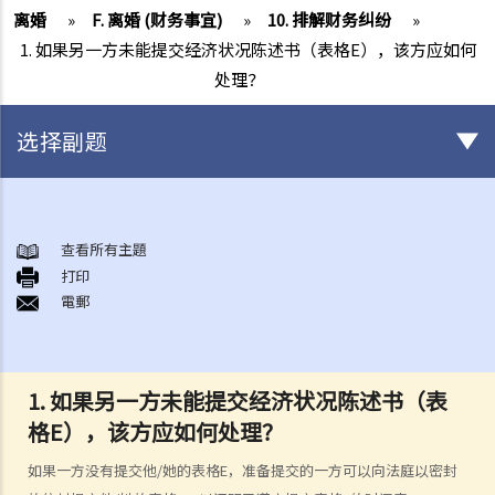
离婚
»
F. 离婚 (财务事宜)
»
10. 排解财务纠纷
»
1. 如果另一方未能提交经济状况陈述书（表格E），该方应如何
处理？
选择副题
结婚及同居事宜
A. 概述
查看所有主題
打印
B. 香港认可的婚姻关系
電郵
1. 如果我在香港以外地方结婚，是否需要通知香港政府更新我的婚姻状
况？
2. 我在香港以外的地方结婚，但担心在香港不被承认。我可以在香港登
1. 如果另一方未能提交经济状况陈述书（表
记结婚吗？
格E），该方应如何处理？
C. 办理婚姻登记及举行婚礼
如果一方没有提交他/她的表格E，准备提交的一方可以向法庭以密封
A. 在香港结婚的条件