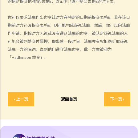
的信封提交他/她的表格E，以证明已遵守提交表格E的时间表。
B. 结婚登记程序
C. 婚姻的有效性
你可以要求法庭作出命令让对方在特定的日期前提交表格E。若在该日
D. 《婚姻条例》下的罪行
期前对方还没提交表格E，则可能构成藐视法庭。然后，你可以向法庭
E. 婚姻协议书
作申请，指控对方无视或没有遵从法庭的命令。被认定藐视法庭的人
A. 婚姻协议书的法律地位
可能会被判处交付羁押，即监禁一段时间。法庭亦有权拒绝听取藐视
法庭一方的陈词，直到他们遵守法庭命令，此一方案被称为
B. 婚前协议书及公共政策
「Hadkinson 命令」。
C. 分居协议
1. 如果夫妻打算离婚，签订分居协议有甚么好处？
2. 如果一方在聆讯前不再同意分居协议的条款，应该怎样处理？
F. 与非香港居民结婚
A. 香港居民与海外人士结婚（中国内地人士除外）
‹ 上一页
返回首页
下一页 ›
B. 香港永久居民与内地人士结婚
C. 在港就业／就读的海外或中国内地人士的海外配偶（包括中国内地）
G. 已婚人士享有的福利与权益
A. 已婚人士免税额