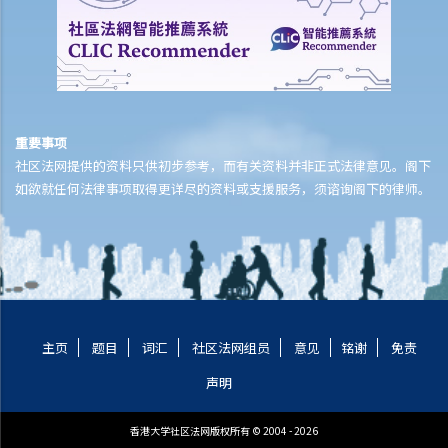
1. 在香港结婚有年龄限制吗？
2. 我的妻子是澳洲人。我想她来香港与我同住。我要怎样做？
3. 我几年前在内地结婚，但后来丈夫离开了我，不知所踪。我现在想在
香港再结婚了，我有可能干犯重婚罪吗？
4. 我怀疑妻子红杏出墙，我可否藉此理由离婚？
5. 我是一名女性，与男朋友同居，并不打算结婚。我们在法律上的保障
重要事项
社区法网提供的资料只供初步参考，而有关资料并非正式法律意见。阁下
会较少吗？
如欲就任何法律事项取得更详尽的资料或支援服务，须谘询阁下的律师。
6. 我快将要结婚了。我的父亲很富有，他不大相信我的未婚夫，建议我
与未婚夫订立婚姻协议书。甚么是婚姻协议书？
7. 婚姻协议具法律效力吗？
父母权利和义务
1. 父亲对非婚生子女有父母权利吗？如果非婚生子女在出生登记时未有
注册父亲名字，该名父亲其后是否可以行使父母权利？需要子女的母亲
主页
题目
词汇
社区法网组员
意见
铭谢
免责
同意吗？是否需要任何证据（例如脱氧核醣核酸测试报告）？
声明
2. 在香港，同性伴侣是否享有与异性伴侣相同的育儿权？
3. 未满18岁的青少年能不顾父母反对整容吗？
香港大学社区法网版权所有 © 2004 - 2026