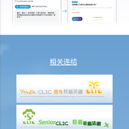
自己处理吗？
2. 我在香港以外的地方和我的伴侣结婚；但是，我们丢失了结婚证书，
海外政府也没有为我们再颁发结婚证。 在这种情况下，我如何在香港申
请离婚？
3. 我的配偶已经失踪多年，我不知道他/她的下落。我怎样才能将呈请书
和其他文件送达他/她？
4. 如果呈请人和答辩人仍然住在一起，呈请人可以直接将呈请书送达答
相关连结
辩人吗？
5. 我的配偶坚持不交回文件送达认收书（表格4）。呈请是否暂缓执
行？
6. 在颁布暂准离婚令的情况下，在什么情况下该判令不能被转为绝对离
婚令或被撤销？
7. 在暂准离婚令被批准后，如果申请人没有申请将判令定为绝对离婚令
（表格5），答辩人可以通过填写表格5来启动程序吗？
3. 离婚诉讼将会在什么时候完结？我要等待多久才可以再婚？
4. 如果一方在授予暂准离婚令后但在该令转为绝对离婚令前去世，会发