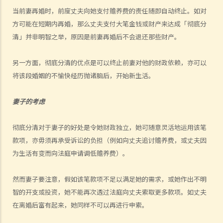
当前妻再婚时，前度丈夫向她支付赡养费的责任随即自动终止。如对
A. 由健在的父母委任临时监护人
方可能在短期内再婚，那么丈夫支付大笔金钱或财产来达成「彻底分
B. 由法庭委任监护人
清」并非明智之举，原因是前妻再婚后不会退还那些财产。
C. 《未成年人监护条例》
D. 儿童的管养权
另一方面，彻底分清的优点是可以终止前妻对他的财政依赖，亦可以
离婚
将该段婚姻的不愉快经历抛诸脑后，开始新生活。
A. 概述离婚带来的影响
B. 其他解决婚姻问题之方法
妻子的考虑
1. 除了向法庭申请离婚之外，还有什么其他渠道解决双方之分歧？有关
彻底分清对于妻子的好处是令她财政独立，她可随意灵活地运用该笔
方法与离婚诉讼有何差异？
款项，亦毋须再承受诉讼的负担（例如向丈夫追讨赡养费，或丈夫因
2. 家事调解有什么优点？
为生活有变而向法庭申请调低赡养费）。
3. 那些官方或义务性质的机构可为夫妇在离婚前后提供家事调解服务？
C. 离婚（先决条件）
然而妻子要注意，假如该笔款项不足以满足她的需求，或她作出不明
1. 在离婚或婚姻诉讼中，如我无法负担聘请代表律师的费用，我可以怎
智的开支或投资，她不能再次透过法庭向丈夫索取更多款项。如丈夫
办？
在离婚后富有起来，她同样不可以再进行申索。
2. 我能否在香港办理离婚？我需要符合什么条件？