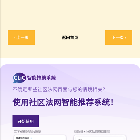
1. 如果我的配偶一年来并没有支付家庭费用，是否构成遗弃？
2. 如果我的配偶刚离开一年多而没有告诉我原因，我可以因遗弃而离婚
吗？我需要证明他/她的意图吗？
3. 如果我的配偶因故离开一年多（例如，在世界各地流浪、逃债），我
可以因遗弃而离婚吗？
‹ 上一页
返回首页
下一页 ›
D. 分居
1. 如果夫妻双方不同意分居日期，有甚么证据可以作为证明？
2. 由于2019冠状病毒病的大流行，我在香港居住期间，我的配偶在中国
大陆工作了两年。我可以以分居两年为由离婚吗？
1. 在离婚申请中通过「过失」事实和「无过失」事实以证明「婚姻已破
不确定哪些社区法网页面与您的情境相关？
裂至无可挽救之地步」的区别是什么？
使用社区法网智能推荐系统！
2. 如果我的配偶被送进监狱，我可以不经他/她同意而申请离婚吗？我可
以依靠甚么基础？如果刑期少于2年，呈请人能否以遗弃理由为依据？
对于2年或更长时间的监禁，是否可以以两年分居作为离婚理由？
开始使用
2. 如何申请离婚？（连同有关程序的简介）
1. 当我收到配偶的离婚申请时，我该怎么办？我应该聘请律师还是可以