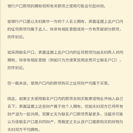
D. 《婚姻条例》下的罪行
银行户口款项的拥有权和有关款项之使用可能会引起纠纷。
E. 婚姻协议书
A. 婚姻协议书的法律地位
如银行户口是以夫妇其中一方的个人名义拥有，表面证据上此户口内
的任何款项均属于此人，除非有相反意图或另一方有贡献部分款项，
B. 婚前协议书及公共政策
则作别论。
C. 分居协议
1. 如果夫妻打算离婚，签订分居协议有甚么好处？
如采用联名户口，表面证据上此户口内的任何款项均由夫妇两人共同
2. 如果一方在聆讯前不再同意分居协议的条款，应该怎样处理？
拥有，除非有相反意图（例如只为方便某些用途而开立联名户口），
F. 与非香港居民结婚
则作别论。
A. 香港居民与海外人士结婚（中国内地人士除外）
但一般来说，使用户口内的款项购买之任何财产均属于买家。
B. 香港永久居民与内地人士结婚
C. 在港就业／就读的海外或中国内地人士的海外配偶（包括中国内地）
因此，如果丈夫使用联名户口内的款项去购买股票或物业并纳入自己
G. 已婚人士享有的福利与权益
名下，表面证据上这些财产属于他个人拥有。但如夫妇双方已将所有
A. 已婚人士免税额
财产混为一起共用，就算丈夫为联名户口款项贡献更多，法庭亦可能
B. 供养父母及供养祖父母或外祖父母免税额
认为该联名户口是共同财产，而裁定丈夫从该户口提款购买的财物为
夫妇双方平均拥有。
H. 重婚