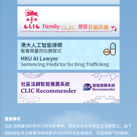
生什么？
E. 离婚（子女事宜）
1. 管养权、照顾和管束权、探视权
A. 申请
1. 法庭会考虑什么因素，才会将子女抚养权判给其中一方或双方？
2. 自从我与丈夫于两年前分居后，女儿经已和他一起居住，如我现在申
请离婚，我获判女儿抚养权的可能性有多大？
3. 管养令可以更改吗？
4. 如果没有一方希望管养孩子怎么办？
5. 社会福利调查报告在评估儿童管养权方面有什么作用？
6. 如果一方不同意社会福利调查报告，他/她可以要求法庭驳回并要求重
新索取报告吗？
B. 执行
重要事项
1. 我的妻子要申请离婚，并计划在排期审讯期间带同我们唯一的女儿离
社区法网提供的资料只供初步参考，而有关资料并非正式法律意见。阁下
开香港，我能否阻止她？
如欲就任何法律事项取得更详尽的资料或支援服务，须谘询阁下的律师。