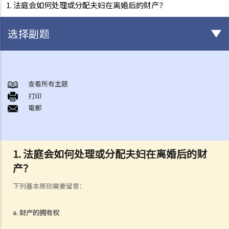
1. 法庭会如何处理或分配夫妇在离婚后的财产？
选择副题
结婚及同居事宜
A. 概述
查看所有主題
打印
B. 香港认可的婚姻关系
電郵
1. 如果我在香港以外地方结婚，是否需要通知香港政府更新我的婚姻状
况？
2. 我在香港以外的地方结婚，但担心在香港不被承认。我可以在香港登
1. 法庭会如何处理或分配夫妇在离婚后的财
记结婚吗？
产？
C. 办理婚姻登记及举行婚礼
下列基本原则需要留意：
A. 在香港结婚的条件
B. 结婚登记程序
a. 财产的拥有权
C. 婚姻的有效性