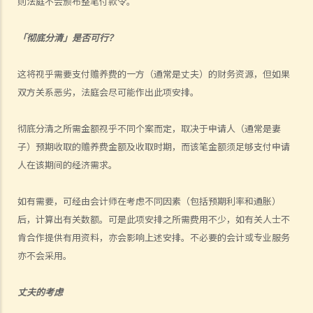
则法庭不会颁布整笔付款令。
香港再结婚了，我有可能干犯重婚罪吗？
4. 我怀疑妻子红杏出墙，我可否藉此理由离婚？
「彻底分清」是否可行？
5. 我是一名女性，与男朋友同居，并不打算结婚。我们在法律上的保障
会较少吗？
这将视乎需要支付赡养费的一方（通常是丈夫）的财务资源，但如果
6. 我快将要结婚了。我的父亲很富有，他不大相信我的未婚夫，建议我
双方关系恶劣，法庭会尽可能作出此项安排。
与未婚夫订立婚姻协议书。甚么是婚姻协议书？
彻底分清之所需金额视乎不同个案而定，取决于申请人（通常是妻
7. 婚姻协议具法律效力吗？
子）预期收取的赡养费金额及收取时期，而该笔金额须足够支付申请
父母权利和义务
人在该期间的经济需求。
1. 父亲对非婚生子女有父母权利吗？如果非婚生子女在出生登记时未有
注册父亲名字，该名父亲其后是否可以行使父母权利？需要子女的母亲
如有需要，可经由会计师在考虑不同因素（包括预期利率和通胀）
同意吗？是否需要任何证据（例如脱氧核醣核酸测试报告）？
后，计算出有关数额。可是此项安排之所需费用不少，如有关人士不
2. 在香港，同性伴侣是否享有与异性伴侣相同的育儿权？
肯合作提供有用资料，亦会影响上述安排。不必要的会计或专业服务
3. 未满18岁的青少年能不顾父母反对整容吗？
亦不会采用。
4. 与父母职责有关的罪行
5. 体罚与暴力：界限是什么？
丈夫的考虑
管养和监护儿童