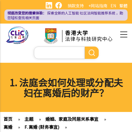
跳
捐款支持
+网站指南
EN
繁體
转
彻底改变您的搜索体验：
探索全新的人工智能
社区法网智能推荐系统
，助
到
您轻松查找相关页面
主
要
内
容
搜
索
1. 法庭会如何处理或分配夫
妇在离婚后的财产？
首页
»
主题
»
婚姻、家庭及同居关系事宜
»
离婚
»
F. 离婚 (财务事宜)
»