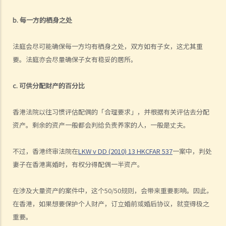
1. 如果我在国外和同性结婚，然后又在香港嫁给别人，算不算重婚？
b. 每一方的栖身之处
2. 在离婚呈请中，其中一方已被法庭命令为另一方支付附属济助。如果
支付方后来发现接受方在结婚时已在内地和其他人合法结婚，支付方是
法庭会尽可能确保每一方均有栖身之处，双方如有子女，这尤其重
否可以(a)根据新证据撤销判决，(b)请求法庭宣告婚姻因重婚而无效，以
要。法庭亦会尽量确保子女有稳妥的居所。
及(c)请求取消对方获得附属济助的权利？
I. 同居
c. 可供分配财产的百分比
A. 香港不接纳「事实婚姻」
香港法院以往习惯评估配偶的「合理要求」，并根据有关评估去分配
B. 遗产分配
资产。剩余的资产一般都会判给负责养家的人，一般是丈夫。
C. 保障同居伴侣免受暴力对待
D. 父母的权利
不过，香港终审法院在
LKW v DD (2010) 13 HKCFAR 537
一案中，判处
E. 同居关系双方分手
妻子在香港离婚时，有权分得配偶一半资产。
1. 婚前协议和同居协议有甚么区别？
2. 我的伴侣是香港居民，而我不是香港居民。我们一起生活了一年，但
在涉及大量资产的案件中，这个50/50规则，会带来重要影响。因此，
未婚。我们的孩子也能获得香港永久居留权吗？
在香港，如果想要保护个人财产，订立婚前或婚后协议，就变得极之
3. 如果我在与伴侣同居时对其居所或所在小区造成损毁，我是否需要承
重要。
担任何责任？