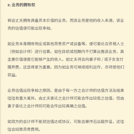
3. 我应否选择在香港办理离婚？
e. 业务的拥有权
4. 除根据香港《婚姻条例》注册结婚之外，有什么其他类型的婚姻会获
香港法律承认？在外国注册结婚或按照中国传统习俗结婚或无注册的配
假设丈夫拥有具备资本价值的业务，而该业务是他的收入来源，该业
偶，可否在香港申请离婚?
务的估值便可能出现争拗。
5. 妾侍和相关子女能否获法律承认？他 / 她们可否成为离婚诉讼的其中
如业务本身拥有物业或其他昂贵资产或设备等，便可委讬合资格人士
一方？
（例如会计师）进行估算。如在目前或短期内不打算出售该业务，其
D. 离婚（申请离婚之程序和理由）
主要价值便是它能够产生的收入，如丈夫将会向妻子和 / 或子女支付
1. 离婚的理据是什么？我是否必须向法庭解释我要离婚的原因？
赡养费，这显得更为重要。因为如业务可继续顺利运作，亦将使他们
A. 通奸
获益。
1. 如果法庭接受配偶通奸作为离婚理由的理据，对儿童抚养相关问题和
业务估值出现争拗之原因，是由于每一方之会计师的估值方法及结果
辅助救济是否有任何好处？
往往有重大差异。由丈夫委讬之会计师可能会作出较低之估值，但由
2. 如果法庭接受我配偶通奸作为离婚理由的证据，我可以从我配偶那里
妻子委讬之会计师则可能会作出较真确之估值。
获得赔偿吗？
B. 不合理的行为
如双方的会计师不能就估值达成协议，可能会被传召出庭作证，这往
C. 遗弃
往会招致昂贵费用。