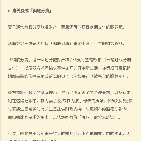
J. 变性人的婚姻
d. 赡养费或「彻底分清」
1. 我在香港合法结婚。如果后来我的配偶变性，我的婚姻还有效吗？
妻子通常有权分享联名财产，而且还可能获得定期支付的赡养费。
K. 同性婚姻／公民伙伴关系
1. 于海外结婚的同性伴侣在香港享有的权益及福利
法庭亦会考虑是否能以「彻底分清」来终止其中一方的财务负担。
2. 同性伴侣需要回到他们结婚的国家才能离婚吗？他们是否需要向香港
政府更新婚姻状况为离婚？
「彻底分清」指一次过分配财产和 / 或支付整笔款额 （一笔过或分期
L. 假结婚
支付），以便双方将不愉快事件抛开并开始新生活，亦毋须再度记起
婚姻破裂的伤痛或承受诉讼的担子（例如要追收被拖欠的赡养费）。
1. 假结婚可以被起诉那些刑事罪行以及刑罚是甚么？
2. 如何证明一段婚姻是假结婚？
颁布整笔付款令的基本理由，是为了满足妻子的合理要求，以及认定
3. 如果我涉及假结婚，这是否自动意味着婚姻为无效？
她在这段婚姻中，作为妻子及/或作为孩子母亲的贡献。如果她积极参
M. 婚姻状况记录
与家族生意或曾为有关生意提供财政支持，法庭颁布的整笔付款令，
N. 常见问题
金额会比她要求的更多，以认定她有份「赚取」部分家庭资产。
1. 在香港结婚有年龄限制吗？
2. 我的妻子是澳洲人。我想她来香港与我同住。我要怎样做？
不过，除非在不会削弱答辩人的赚钱能力下而他拥有足够的资本，否
3. 我几年前在内地结婚，但后来丈夫离开了我，不知所踪。我现在想在