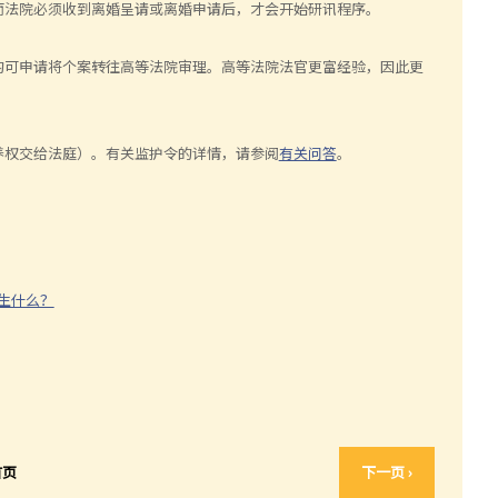
而法院必须收到离婚呈请或离婚申请后，才会开始研讯程序。
均可申请将个案转往高等法院审理。高等法院法官更富经验，因此更
养权交给法庭）。有关监护令的详情，请参阅
有关问答
。
生什么？
首页
下一页 ›