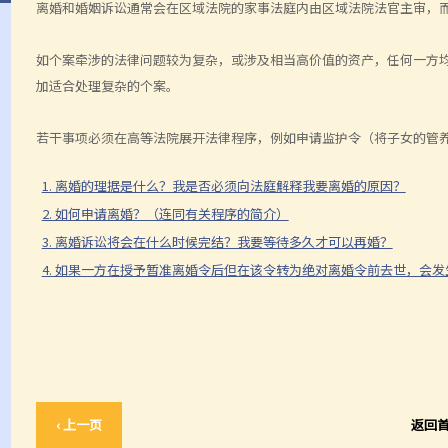
离婚和婚姻诉讼通常会在区域法院的家事法庭内由区域法院法官主审，
如个案牵涉的法律问题较为复杂，或涉及相当高价值的资产，任何一方
加适合处理复杂的个案。
若干事项必须在高等法院展开法律程序，例如申请监护令（将子女的管
1. 离婚的理据是什么？我是否必须向法庭解释我要离婚的原因？
2. 如何申请离婚？（连同有关程序的简介）
3. 离婚诉讼将会在什么时候完结？我要等待多久才可以再婚？
4. 如果一方在授予暂准离婚令后但在该令转为绝对离婚令前去世，会发
‹ 上一页
返回