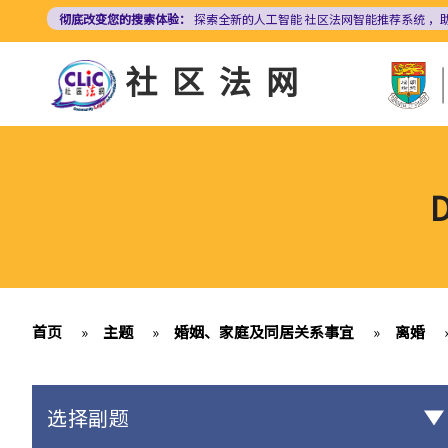
跳
彻底改变您的搜索体验：
探索全新的人工智能
社区法网智能推荐系统
，
转
到
社区法网
主
要
内
容
首页
»
主题
»
婚姻、家庭及同居关系事宜
»
离婚
选择副题