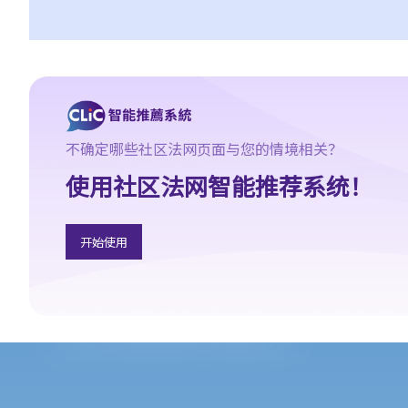
B. 婚前协议书及公共政策
C. 分居协议
1. 如果夫妻打算离婚，签订分居协议有甚么好处？
2. 如果一方在聆讯前不再同意分居协议的条款，应该怎样处理？
F. 与非香港居民结婚
A. 香港居民与海外人士结婚（中国内地人士除外）
不确定哪些社区法网页面与您的情境相关？
B. 香港永久居民与内地人士结婚
使用社区法网智能推荐系统！
C. 在港就业／就读的海外或中国内地人士的海外配偶（包括中国内
地）
开始使用
G. 已婚人士享有的福利与权益
A. 已婚人士免税额
B. 供养父母及供养祖父母或外祖父母免税额
H. 重婚
1. 如果我在国外和同性结婚，然后又在香港嫁给别人，算不算重
婚？