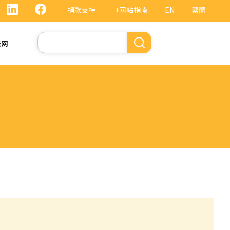
捐款支持
+网站指南
EN
繁體
搜
法网
索
）