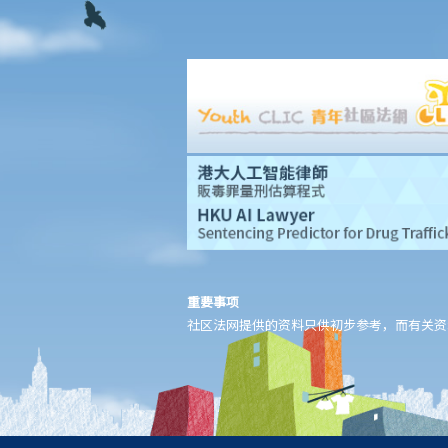
2. 在离婚呈请中，其中一方已被法庭命令为另一方支付附属济助。
如果支付方后来发现接受方在结婚时已在内地和其他人合法结婚，
支付方是否可以(a)根据新证据撤销判决，(b)请求法庭宣告婚姻因重
婚而无效，以及(c)请求取消对方获得附属济助的权利？
I. 同居
A. 香港不接纳「事实婚姻」
B. 遗产分配
C. 保障同居伴侣免受暴力对待
D. 父母的权利
E. 同居关系双方分手
1. 婚前协议和同居协议有甚么区别？
重要事项
2. 我的伴侣是香港居民，而我不是香港居民。我们一起生活了一
社区法网提供的资料只供初步参考，而有关资
年，但未婚。我们的孩子也能获得香港永久居留权吗？
3. 如果我在与伴侣同居时对其居所或所在小区造成损毁，我是否需
要承担任何责任？
J. 变性人的婚姻