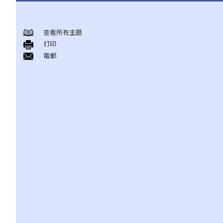
结婚及同居事宜
查看所有主題
A. 概述
打印
B. 香港认可的婚姻关系
電郵
1. 如果我在香港以外地方结婚，是否需要通知香港政府更新我的婚
姻状况？
2. 我在香港以外的地方结婚，但担心在香港不被承认。我可以在香
港登记结婚吗？
C. 办理婚姻登记及举行婚礼
A. 在香港结婚的条件
B. 结婚登记程序
C. 婚姻的有效性
D. 《婚姻条例》下的罪行
E. 婚姻协议书
A. 婚姻协议书的法律地位