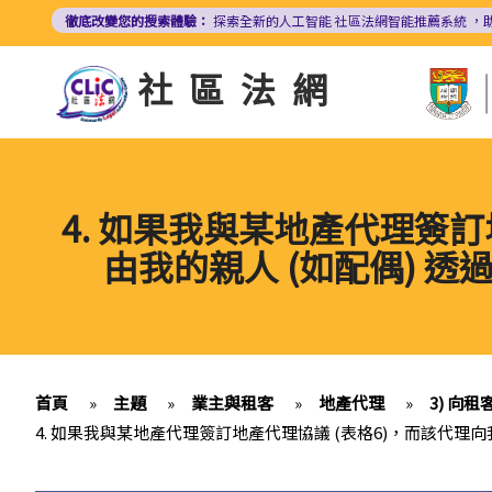
移
徹底改變您的搜索體驗：
探索全新的人工智能
社區法網智能推薦系統
，
至
主
社區法網
內
容
4. 如果我與某地產代理簽
由我的親人 (如配偶)
首頁
»
主題
»
業主與租客
»
地產代理
»
3) 向
4. 如果我與某地產代理簽訂地產代理協議 (表格6)，而該代