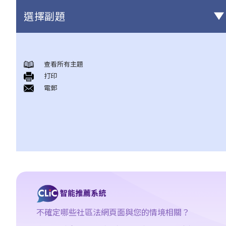
選擇副題
簽署租約之前應注意的事項
查看所有主題
1. 香港有甚麼政府部門專門處理有關租賃的事項？假若在租賃事項
打印
上出現糾紛／問題，應向那一個部門求助？
電郵
2. 有關政府物業（例如公屋單位或政府商場舖位）的租務問題，我
怎樣能獲得更多資料？
3. 「租賃」（tenancy）和「特許權」（licence）有甚麼分別？
4. 我可以轉換或使用我的物業（或其分隔式房間）批出短期租約/特
許權以提供房間或床位（類似於Airbnb住宿或「膠囊旅館」）嗎？
5. 當雙方簽署正式租約之前，業主有時會要求租客簽署一份類似臨
時租約的文件（可能會被稱為「租契協議」或「租約確定書」）。
簽署這份文件有甚麽後果？
6. 我可否出租或以其他方式容許佔用人入住《房屋條例》下的資助
不確定哪些社區法網頁面與您的情境相關？
房屋（例如公屋或居者有其屋計劃）？