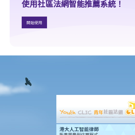
使用社區法網智能推薦系統！
7. 外國人可以在香港租用物業嗎？
8. 如果我是公司派遣來香港工作的外國人，我在本地租用單位時有
甚麼需要特別注意？
開始使用
9. 部份處所的地契中載有承諾、條款及細則不容許佔用人出租作住
宅用途 (例如：已登記或非登記寮屋、天台違例建築物、工業大廈、
貨櫃屋或農地上的帳篷車)。涉及這類處所的租約具法律約束力嗎？
判決摘要1：若欠缺租約必須具備的條款，便不構成具法律約束力的
合約 (World Food Fair Ltd 訴 Hong Kong Island Development Ltd)
判決摘要2：無就租賃物業於租賃期間適合居住或適合租客使用的隱
含保證（陳敏莊 訴 唐幟章）
判決摘要3：干擾安寧享用需要對物業的享用造成一定程度的實質性
物理干擾（Ridge Ltd 訴 Golden Castle Ltd）
判決摘要4：業主在簽署租約之後同意的事情在法律上很可能沒有約
束力（紀秋月 訴 蔡家榮）
在簽署租約之後，應該如何處理該等文件？
1. 如何計算租約的印花稅？
2. 假若沒有為租約加蓋印花，會有甚麼後果？