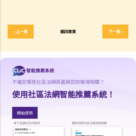
予現職僱主一個月通知以辭去現有工作。在新工上任的一個星期前，我
收到新公司的電郵，表示暫時不能聘用我，其理由是需要引入新投資
者。因我經已辭去現有工作（而新職員亦已上班），我在離職時便成為
失業人士。我可否向給予新聘約的公司採取法律行動或尋求補救方法？
‹ 上一頁
返回首頁
下一頁 ›
5. 資料及紀錄
B. 薪酬
1. 我的秘書弄壞了我辦公室的電腦，而我打算從她本月的薪金中扣除
$3,000 以作賠償，我可否作此扣除？僱主在甚麼情況下才可扣減僱員薪
金？
2. 我上個月的薪金已被拖欠了十天，我的老闆有否觸犯法律？
不確定哪些社區法網頁面與您的情境相關？
3. 我已被拖欠了一個月薪金，而老闆告訴我他已無能力支付薪金，他有
使用社區法網智能推薦系統！
否違反僱傭合約？我可否即時終止僱傭合約以及提出索償？
4. 我的工作地方突然被關閉，而自上個月起我便沒有再收到薪金，我認
為公司的財政已陷入困境，而公司亦很可能面臨清盤。我能否取回全部
開始使用
（或部分）薪金？
5. 假如僱主面臨破產 / 清盤，我可以從哪處獲得協助？