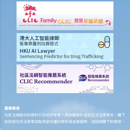
1. 不合理解僱
1. 僱傭合約終止後的限制條款
2. 不合理更改僱傭合約條款
3. 不合理及不合法解僱
4. 不合理解僱的補償
2. 我懷疑公司內某銷售員不斷將客戶資料給予本公司的競爭對手，所以
我想解僱此職員。我可否不給予他預先通知（或代通知金）而立刻解僱
他？
2. 我是一名辦公室文員，但老闆經常指令我在貨倉內搬運重物，我認為
此工作與我的職責不符，而老闆亦沒有在我面試時說明此項職責。我可
否不給予他預先通知（或代通知金）而辭職？
3. 僱員幾日沒有上班，但沒有給予理由，僱主可否即時解僱？
4. 我將會以其中一個「有效的解僱理由」 解僱我的職員。我是否需要給
重要事項
予他預先通知或代通知金？
社區法網提供的資料只供初步參考，而有關資料並非正式法律意見。閣下
5. 假如我（作為一名僱員）現正面對「不合理解僱」或「不合理地更改
如欲就任何法律事項取得更詳盡的資料或支援服務，須諮詢閣下的律師。
僱傭合約內之條款」的問題，我怎樣保障自己的權利？