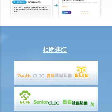
6. 如果我上班遲到，我的僱主可以扣除我的工資嗎？
7. 僱主可否單方面減少僱員的工資，安排無薪假，或更改僱傭合約條款
嗎？
8. 建築及營造行業的總承判商有沒有責任支付次承判商的僱員的工資？
9. 工資是否包括酌情發給的佣金或花紅？
10. 僱主是否必須發放年終雙糧或花紅給僱員？
11. 如何計算年終酬金？我可於何時收取有關的款項？
相關連結
C. 終止僱傭關係及所需之補償
1. 即時終止僱傭合約
1. 推定終止僱傭合約
1. 終止固定期限合約
1. 繳付終止合約款項之時限
2. 發出通知終止合約
2. 違例及刑罰
3. 代通知金
6. 暫停僱用
9. 不當地終止合約