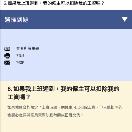
6. 如果我上班遲到，我的僱主可以扣除我的工資嗎？
選擇副題
與僱傭條例有關之事項
A. 「僱傭合約」之闡釋
查看所有主題
打印
1. 僱傭合約的持續期是多久？
電郵
2. 甚麼是「連續性」僱傭合約？
1. 甚麼情況下「連續性」僱傭會中斷？
2. 如果連續僱傭關係中斷，會有什麼法律上的影響？
6. 如果我上班遲到，我的僱主可以扣除我的
3. 僱主是否可以選擇簽訂一系列較短且間斷的僱傭合同，以避免向僱員
工資嗎？
提供法定福利和權益？
如果僱傭合約規定了上班時間，則僱主可以扣除工資，但只能扣除的
3. 如何分辨「僱傭合約」以及「獨立承包商（或自僱人士）之服務合
金額必定要與僱員實際缺勤時間成正確比例。
約」？
4. 我接受了一份新聘約，並知道將於某日上班；而另一方面，我亦已給