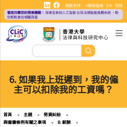
移
捐款支持
+網站指南
EN
简体
至
徹底改變您的搜索體驗：
探索全新的人工智能
社區法網智能推薦系統
，助
主
您輕鬆查找相關頁面
內
容
Search
6. 如果我上班遲到，我的僱
主可以扣除我的工資嗎？
首頁
»
主題
»
勞資糾紛
»
與僱傭條例有關之事項
»
B. 薪酬
»