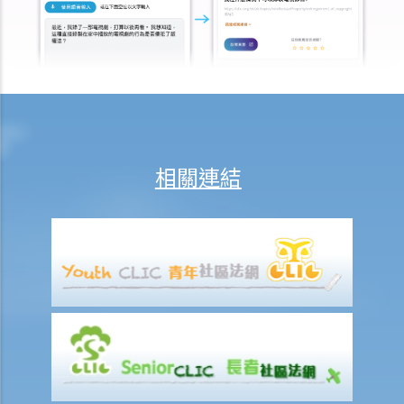
5. 假如僱主面臨破產 / 清盤，我可以從哪處獲得協助？
6. 如果我上班遲到，我的僱主可以扣除我的工資嗎？
7. 僱主可否單方面減少僱員的工資，安排無薪假，或更改僱傭合約條款
嗎？
8. 建築及營造行業的總承判商有沒有責任支付次承判商的僱員的工資？
9. 工資是否包括酌情發給的佣金或花紅？
10. 僱主是否必須發放年終雙糧或花紅給僱員？
相關連結
11. 如何計算年終酬金？我可於何時收取有關的款項？
C. 終止僱傭關係及所需之補償
1. 即時終止僱傭合約
1. 推定終止僱傭合約
1. 終止固定期限合約
1. 繳付終止合約款項之時限
2. 發出通知終止合約
2. 違例及刑罰
3. 代通知金
6. 暫停僱用