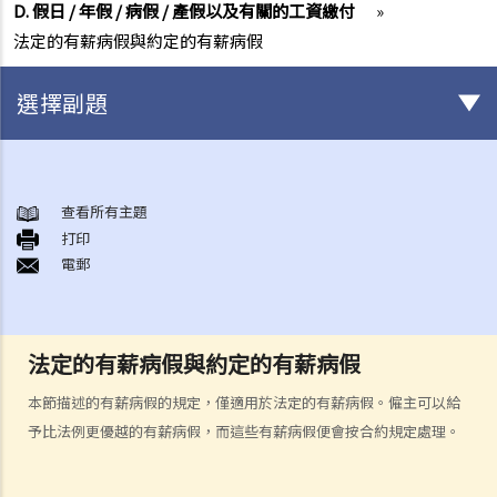
D. 假日 / 年假 / 病假 / 產假以及有關的工資繳付
»
法定的有薪病假與約定的有薪病假
選擇副題
與僱傭條例有關之事項
A. 「僱傭合約」之闡釋
查看所有主題
打印
1. 僱傭合約的持續期是多久？
電郵
2. 甚麼是「連續性」僱傭合約？
1. 甚麼情況下「連續性」僱傭會中斷？
2. 如果連續僱傭關係中斷，會有什麼法律上的影響？
法定的有薪病假與約定的有薪病假
3. 僱主是否可以選擇簽訂一系列較短且間斷的僱傭合同，以避免向僱員
本節描述的有薪病假的規定，僅適用於法定的有薪病假。僱主可以給
提供法定福利和權益？
予比法例更優越的有薪病假，而這些有薪病假便會按合約規定處理。
3. 如何分辨「僱傭合約」以及「獨立承包商（或自僱人士）之服務合
約」？