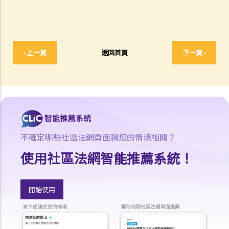
4. 我接受了一份新聘約，並知道將於某日上班；而另一方面，我亦已給
予現職僱主一個月通知以辭去現有工作。在新工上任的一個星期前，我
收到新公司的電郵，表示暫時不能聘用我，其理由是需要引入新投資
者。因我經已辭去現有工作（而新職員亦已上班），我在離職時便成為
‹ 上一頁
返回首頁
下一頁 ›
失業人士。我可否向給予新聘約的公司採取法律行動或尋求補救方法？
5. 資料及紀錄
B. 薪酬
1. 我的秘書弄壞了我辦公室的電腦，而我打算從她本月的薪金中扣除
$3,000 以作賠償，我可否作此扣除？僱主在甚麼情況下才可扣減僱員薪
金？
不確定哪些社區法網頁面與您的情境相關？
2. 我上個月的薪金已被拖欠了十天，我的老闆有否觸犯法律？
使用社區法網智能推薦系統！
3. 我已被拖欠了一個月薪金，而老闆告訴我他已無能力支付薪金，他有
否違反僱傭合約？我可否即時終止僱傭合約以及提出索償？
4. 我的工作地方突然被關閉，而自上個月起我便沒有再收到薪金，我認
開始使用
為公司的財政已陷入困境，而公司亦很可能面臨清盤。我能否取回全部
（或部分）薪金？