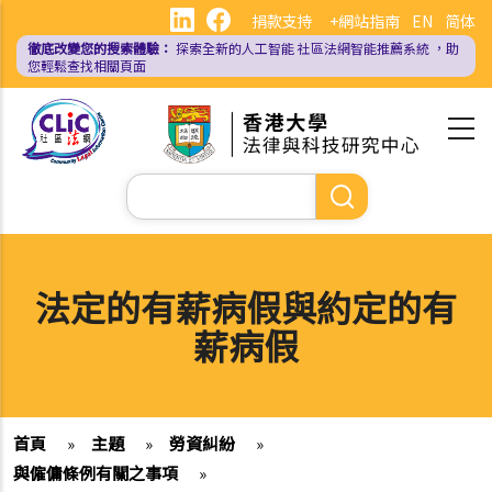
移
捐款支持
+網站指南
EN
简体
至
徹底改變您的搜索體驗：
探索全新的人工智能
社區法網智能推薦系統
，助
主
您輕鬆查找相關頁面
內
容
Search
法定的有薪病假與約定的有
薪病假
首頁
»
主題
»
勞資糾紛
»
與僱傭條例有關之事項
»