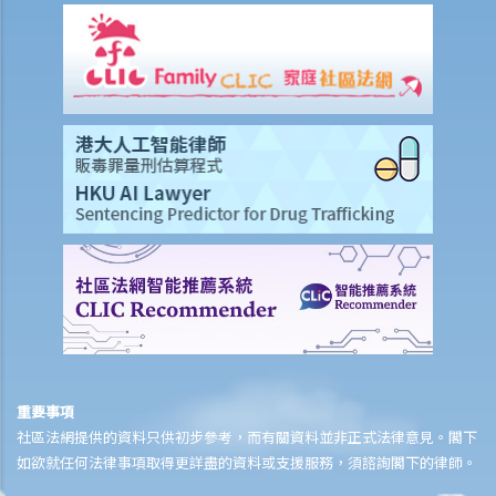
9. 不當地終止合約
1. 不合理解僱
1. 僱傭合約終止後的限制條款
2. 不合理更改僱傭合約條款
3. 不合理及不合法解僱
4. 不合理解僱的補償
2. 我懷疑公司內某銷售員不斷將客戶資料給予本公司的競爭對手，所以
我想解僱此職員。我可否不給予他預先通知（或代通知金）而立刻解僱
他？
2. 我是一名辦公室文員，但老闆經常指令我在貨倉內搬運重物，我認為
此工作與我的職責不符，而老闆亦沒有在我面試時說明此項職責。我可
否不給予他預先通知（或代通知金）而辭職？
3. 僱員幾日沒有上班，但沒有給予理由，僱主可否即時解僱？
重要事項
4. 我將會以其中一個「有效的解僱理由」 解僱我的職員。我是否需要給
社區法網提供的資料只供初步參考，而有關資料並非正式法律意見。閣下
予他預先通知或代通知金？
如欲就任何法律事項取得更詳盡的資料或支援服務，須諮詢閣下的律師。
5. 假如我（作為一名僱員）現正面對「不合理解僱」或「不合理地更改