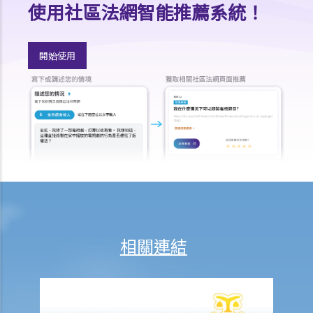
使用社區法網智能推薦系統！
8. 建築及營造行業的總承判商有沒有責任支付次承判商的僱員的工資？
9. 工資是否包括酌情發給的佣金或花紅？
10. 僱主是否必須發放年終雙糧或花紅給僱員？
開始使用
11. 如何計算年終酬金？我可於何時收取有關的款項？
C. 終止僱傭關係及所需之補償
1. 即時終止僱傭合約
1. 推定終止僱傭合約
1. 終止固定期限合約
1. 繳付終止合約款項之時限
2. 發出通知終止合約
2. 違例及刑罰
3. 代通知金
相關連結
6. 暫停僱用
9. 不當地終止合約
1. 不合理解僱
1. 僱傭合約終止後的限制條款