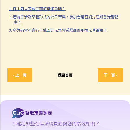
失業人士。我可否向給予新聘約的公司採取法律行動或尋求補救方法？
1. 僱主可以因罷工而解僱僱員嗎？
5. 資料及紀錄
2. 若罷工涉及某種形式的公眾聚集，參加者是否須先通知香港警務
處？
B. 薪酬
3. 參與者會不會有可能因非法集會或騷亂而承擔法律後果？
1. 我的秘書弄壞了我辦公室的電腦，而我打算從她本月的薪金中扣除
$3,000 以作賠償，我可否作此扣除？僱主在甚麼情況下才可扣減僱員薪
金？
2. 我上個月的薪金已被拖欠了十天，我的老闆有否觸犯法律？
3. 我已被拖欠了一個月薪金，而老闆告訴我他已無能力支付薪金，他有
否違反僱傭合約？我可否即時終止僱傭合約以及提出索償？
‹ 上一頁
返回首頁
下一頁 ›
4. 我的工作地方突然被關閉，而自上個月起我便沒有再收到薪金，我認
為公司的財政已陷入困境，而公司亦很可能面臨清盤。我能否取回全部
（或部分）薪金？
5. 假如僱主面臨破產 / 清盤，我可以從哪處獲得協助？
6. 如果我上班遲到，我的僱主可以扣除我的工資嗎？
7. 僱主可否單方面減少僱員的工資，安排無薪假，或更改僱傭合約條款
不確定哪些社區法網頁面與您的情境相關？
嗎？