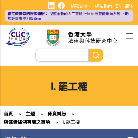
移
捐款支持
+網站指南
EN
简体
至
徹底改變您的搜索體驗：
探索全新的人工智能
社區法網智能推薦系統
，助
主
您輕鬆查找相關頁面
內
容
Search
I. 罷工權
首頁
»
主題
»
勞資糾紛
»
與僱傭條例有關之事項
»
I. 罷工權