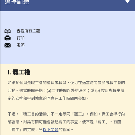
選擇副題
與僱傭條例有關之事項
A. 「僱傭合約」之闡釋
查看所有主題
打印
1. 僱傭合約的持續期是多久？
電郵
2. 甚麼是「連續性」僱傭合約？
1. 甚麼情況下「連續性」僱傭會中斷？
2. 如果連續僱傭關係中斷，會有什麼法律上的影響？
I. 罷工權
3. 僱主是否可以選擇簽訂一系列較短且間斷的僱傭合同，以避免向僱員
如果某僱員是職工會的會員或職員，便可在適當時間參加該職工會的
提供法定福利和權益？
活動。適當時間是指：(a)工作時間以外的時間；或 (b) 按照與僱主議
3. 如何分辨「僱傭合約」以及「獨立承包商（或自僱人士）之服務合
定的安排和得到僱主的同意在工作時間內參加。
約」？
4. 我接受了一份新聘約，並知道將於某日上班；而另一方面，我亦已給
不過，「職工會的活動」不一定等同「罷工」。例如，職工會舉行內
予現職僱主一個月通知以辭去現有工作。在新工上任的一個星期前，我
部會議，討論有關可能會發起罷工的事宜，便不是「罷工」。有關
收到新公司的電郵，表示暫時不能聘用我，其理由是需要引入新投資
「罷工」的定義，見
以下問題
的答案。
者。因我經已辭去現有工作（而新職員亦已上班），我在離職時便成為