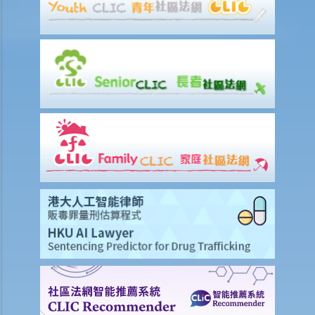
2. 不合理更改僱傭合約條款
3. 不合理及不合法解僱
4. 不合理解僱的補償
2. 我懷疑公司內某銷售員不斷將客戶資料給予本公司的競爭對手，所以
我想解僱此職員。我可否不給予他預先通知（或代通知金）而立刻解僱
他？
2. 我是一名辦公室文員，但老闆經常指令我在貨倉內搬運重物，我認為
此工作與我的職責不符，而老闆亦沒有在我面試時說明此項職責。我可
否不給予他預先通知（或代通知金）而辭職？
3. 僱員幾日沒有上班，但沒有給予理由，僱主可否即時解僱？
4. 我將會以其中一個「有效的解僱理由」 解僱我的職員。我是否需要給
予他預先通知或代通知金？
5. 假如我（作為一名僱員）現正面對「不合理解僱」或「不合理地更改
僱傭合約內之條款」的問題，我怎樣保障自己的權利？
6. 假如我被老闆不合理及不合法地解僱，我怎樣保障自己的權利？
5. 僱主需要給予終止合約的理由嗎？
5. 我簽署接受聘用信後，如果在開始上班日期之前打算反口，是否需要