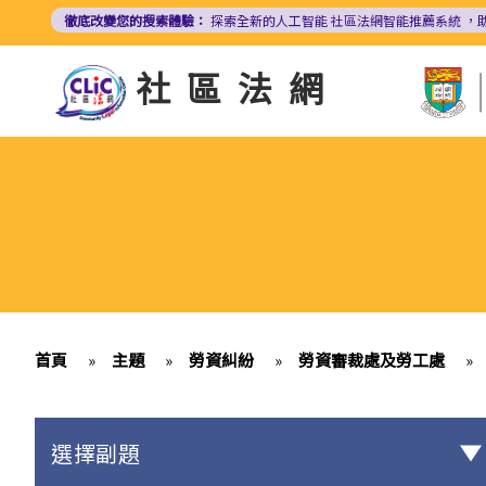
移
徹底改變您的搜索體驗：
探索全新的人工智能
社區法網智能推薦系統
，
至
主
社區法網
內
容
首頁
»
主題
»
勞資糾紛
»
勞資審裁處及勞工處
»
選擇副題