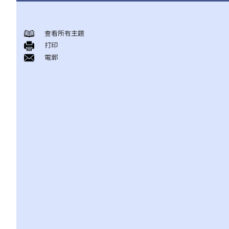
與僱傭條例有關之事項
查看所有主題
A. 「僱傭合約」之闡釋
打印
1. 僱傭合約的持續期是多久？
電郵
2. 甚麼是「連續性」僱傭合約？
1. 甚麼情況下「連續性」僱傭會中斷？
2. 如果連續僱傭關係中斷，會有什麼法律上的影響？
3. 僱主是否可以選擇簽訂一系列較短且間斷的僱傭合同，以避免向
僱員提供法定福利和權益？
3. 如何分辨「僱傭合約」以及「獨立承包商（或自僱人士）之服務
合約」？
4. 我接受了一份新聘約，並知道將於某日上班；而另一方面，我亦
已給予現職僱主一個月通知以辭去現有工作。在新工上任的一個星
期前，我收到新公司的電郵，表示暫時不能聘用我，其理由是需要
引入新投資者。因我經已辭去現有工作（而新職員亦已上班），我
在離職時便成為失業人士。我可否向給予新聘約的公司採取法律行