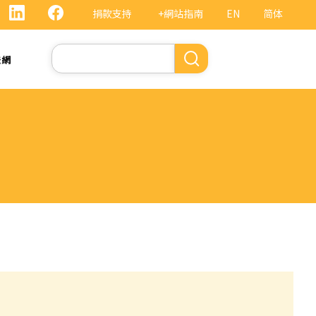
捐款支持
+網站指南
EN
简体
Search
法網