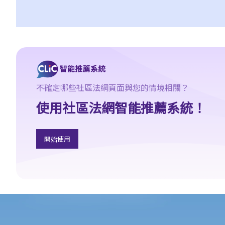
1. 僱員於休息日期間應否享有薪酬？
2. 老闆指令我在星期日（慣常之休息日）工作。我可否拒絕他的指
令？
3. 我在某日要「候召」，該日算不算是休息日？
4. 我每週從星期一到星期五工作， 星期六和星期日休息。如果法定
假期恰巧是星期六，僱主是否應該給另一天替代假期？
不確定哪些社區法網頁面與您的情境相關？
5. 僱員可以自願在休息日工作嗎？
6. 僱員於法定假期期間應否受薪？
使用社區法網智能推薦系統！
7. 我可否以支付補貼工資之形式指令我的員工在法定假期期間工
作？
開始使用
8. 法定的年假和合約給予的年假有什麼分別？
9. 假期年、共同假期年、按比例計算的年假是什麼？
10. 何時可以放年假？
11. 有什麼方式放年假？
12. 已累積但未放的年假應如何處理？
13. 僱員可以以工資代替年假嗎？
14. 年假期內適逢休息日或法定假日時該怎麼辦？