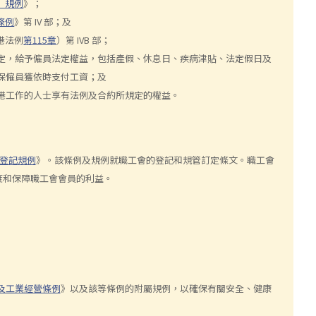
）規例
》；
條例
》第 IV 部；及
港法例
第115章
）第 IVB 部；
定，給予僱員法定權益，包括產假、休息日、疾病津貼、法定假日及
保僱員獲依時支付工資；及
港工作的人士享有法例及合約所規定的權益。
登記規例
》。該條例及規例就職工會的登記和規管訂定條文。職工會
度和保障職工會會員的利益。
及工業經營條例
》以及該等條例的附屬規例，以確保有關安全、健康