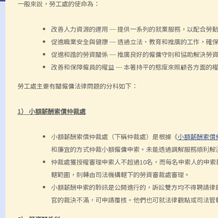
一般來說，勞工處的使命為：
改善人力資源的運用 ─ 提供一系列的就業服務，以配合勞
促進職業安全與健康 ─ 透過立法、教育和推廣的工作，確
促進和諧的勞資關係 ─ 推廣良好的僱傭守則和協助解決勞
改善和保障僱員的權益 ─ 本著持平的態度來照顧各方面的
勞工處主要有關僱傭法律問題的分科如下：
1） 小額薪酬索償仲裁處
小額薪酬索償仲裁處（下稱仲裁處）是根據《
小額薪酬索償
和廉宜的方式仲裁小額僱傭申索。未能透過調解服務順利解
仲裁處獲授權審理申索人不超過10名，而每名申索人的申索款額
轄範圍，則轉由司法機構轄下的勞資審裁處審理。
小額薪酬申索的聆訊是公開進行的，訴訟雙方均不得聘請律
官的裁決不滿，可申請覆核。他們也可就法律觀點或司法管