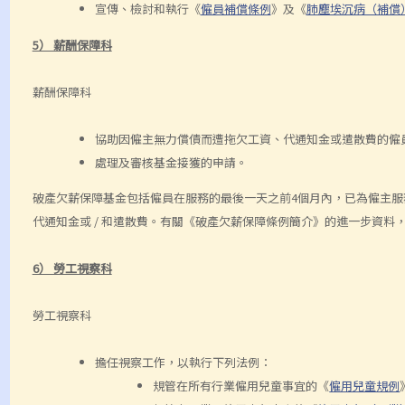
宣傳、檢討和執行《
僱員補償條例
》及《
肺塵埃沉病（補償
5） 薪酬保障科
薪酬保障科
協助因僱主無力償債而遭拖欠工資、代通知金或遣散費的僱
處理及審核基金接獲的申請。
破產欠薪保障基金包括僱員在服務的最後一天之前4個月內，已為僱主服
代通知金或 / 和遣散費。有關《破產欠薪保障條例簡介》的進一步資料
6） 勞工視察科
勞工視察科
擔任視察工作，以執行下列法例：
規管在所有行業僱用兒童事宜的《
僱用兒童規例