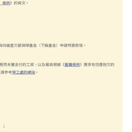
）條例
》的條文。
員向破產欠薪保障基金（下稱基金）申請特惠款項。
務而未獲支付的工資，以及僱員根據《
僱傭條例
》應享有但遭拖欠的
，請參考
勞工處的網站
。
》；