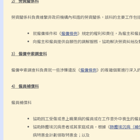
2） 勞資關係科
勞資關係科負責維繫非政府機構內和諧的勞資關係，該科的主要工作包
就僱傭條件和《
僱傭條例
》規定的權利和責任，為僱主和僱
向僱主和僱員提供自願性的調解服務，協助解決勞資糾紛及
3） 僱傭申索調查科
僱傭申索調查科負責就一些涉嫌違反《
僱傭條例
》的複雜個案進行深入
4） 僱員補償科
僱員補償科
協助因工受傷或患上職業病的僱員或在工作意外中喪生的僱
協助肺塵埃沉病患者或其家庭成員，根據《
肺塵埃沉病（補
病特惠金計劃領取特惠金；以及