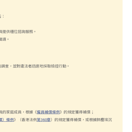
括：
員提供櫃位諮詢服務。
聲請。
的調查，並對違法者迅速地採取檢控行動。
員的家庭成員，根據《
僱員補償條例
》的規定獲得補償；
償）條例
》（香港法例
第360章
）的規定獲得補償，或根據肺塵埃沉