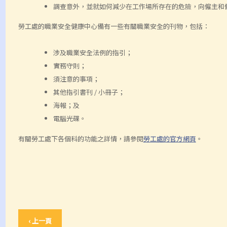
調查意外，並就如何減少在工作場所存在的危險，向僱主和
勞工處的職業安全健康中心備有一些有關職業安全的刊物，包括：
涉及職業安全法例的指引；
實務守則；
須注意的事項；
其他指引書刊 / 小冊子；
海報；及
電腦光碟。
有關勞工處下各個科的功能之詳情，請參閱
勞工處的官方網頁
。
‹ 上一頁