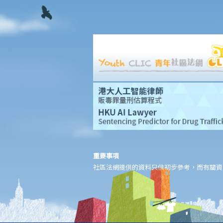
15. 僱主可以要求其僱員在累積年假的假期年之中放年假嗎？如果僱
員在累積年假的假期年中沒有放完該年累積的年假，僱主是否可以
取消未放的年假？
16. 如何計算疾病津貼？我在哪些情況下會獲得疾病津貼？
17. 老闆在我領取病假時開除了我，而我有一張有效的醫生證明書。
他有否觸犯法律？
18. 我的預產期即將來臨，而我早前已給予老闆懷孕通知。我可於何
時開始放產假？
19. 我在放產假期間應否享有薪金？
20. 在我作出懷孕通知的一個星期後，僱主解僱了我。他有否觸犯法
律？
重要事項
21. 我已經向老闆發出懷孕通知，但他有時仍安排粗重工作給我。我
社區法網提供的資料只供初步參考，而有關資
認為他希望我自動辭職以逃避支付賠償或逃避發放產假。他可否這
樣做？
22. 僱主可否透過報銷形式向政府申領發還產假薪酬？
23. 男性僱員應該做甚麼來放取侍產假？