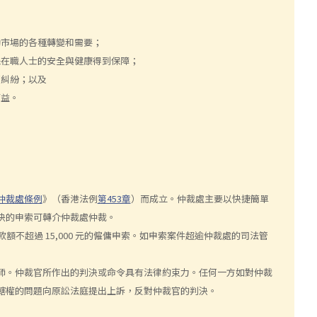
動市場的各種轉變和需要；
保在職人士的安全與健康得到保障；
資糾紛；以及
權益。
仲裁處條例
》（香港法例
第453章
）而成立。仲裁處主要以快捷簡單
決的申索可轉介仲裁處仲裁。
不超過 15,000 元的僱傭申索。如申索案件超逾仲裁處的司法管
師。仲裁官所作出的判決或命令具有法律約束力。任何一方如對仲裁
轄權的問題向原訟法庭提出上訴，反對仲裁官的判決。