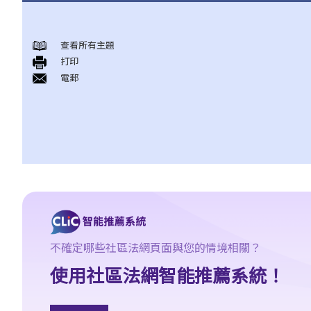
與僱傭條例有關之事項
查看所有主題
A. 「僱傭合約」之闡釋
打印
1. 僱傭合約的持續期是多久？
電郵
2. 甚麼是「連續性」僱傭合約？
1. 甚麼情況下「連續性」僱傭會中斷？
2. 如果連續僱傭關係中斷，會有什麼法律上的影響？
3. 僱主是否可以選擇簽訂一系列較短且間斷的僱傭合同，以避免向
僱員提供法定福利和權益？
3. 如何分辨「僱傭合約」以及「獨立承包商（或自僱人士）之服務
合約」？
4. 我接受了一份新聘約，並知道將於某日上班；而另一方面，我亦
不確定哪些社區法網頁面與您的情境相關？
已給予現職僱主一個月通知以辭去現有工作。在新工上任的一個星
期前，我收到新公司的電郵，表示暫時不能聘用我，其理由是需要
使用社區法網智能推薦系統！
引入新投資者。因我經已辭去現有工作（而新職員亦已上班），我
在離職時便成為失業人士。我可否向給予新聘約的公司採取法律行