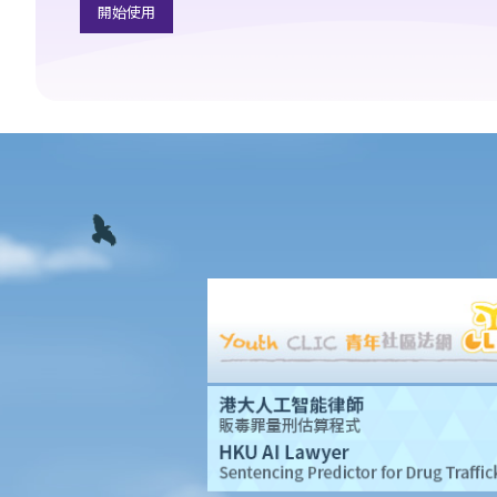
開始使用
動或尋求補救方法？
5. 資料及紀錄
B. 薪酬
1. 我的秘書弄壞了我辦公室的電腦，而我打算從她本月的薪金中扣
除$3,000 以作賠償，我可否作此扣除？僱主在甚麼情況下才可扣減
僱員薪金？
2. 我上個月的薪金已被拖欠了十天，我的老闆有否觸犯法律？
3. 我已被拖欠了一個月薪金，而老闆告訴我他已無能力支付薪金，
他有否違反僱傭合約？我可否即時終止僱傭合約以及提出索償？
4. 我的工作地方突然被關閉，而自上個月起我便沒有再收到薪金，
我認為公司的財政已陷入困境，而公司亦很可能面臨清盤。我能否
取回全部（或部分）薪金？
5. 假如僱主面臨破產 / 清盤，我可以從哪處獲得協助？
6. 如果我上班遲到，我的僱主可以扣除我的工資嗎？
7. 僱主可否單方面減少僱員的工資，安排無薪假，或更改僱傭合約
條款嗎？