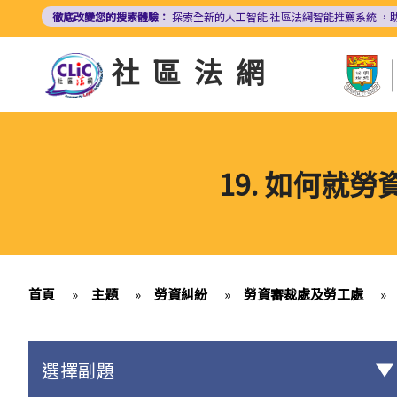
移
徹底改變您的搜索體驗：
探索全新的人工智能
社區法網智能推薦系統
，
至
主
社區法網
內
容
19. 如何
首頁
»
主題
»
勞資糾紛
»
勞資審裁處及勞工處
»
選擇副題