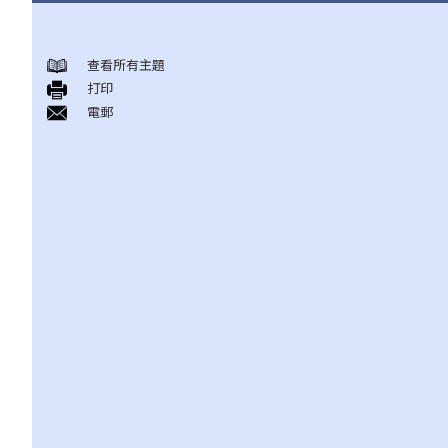
與僱傭條例有關之事項
查看所有主題
A. 「僱傭合約」之闡釋
打印
1. 僱傭合約的持續期是多久？
電郵
2. 甚麼是「連續性」僱傭合約？
1. 甚麼情況下「連續性」僱傭會中斷？
2. 如果連續僱傭關係中斷，會有什麼法律上的影響？
3. 僱主是否可以選擇簽訂一系列較短且間斷的僱傭合同，以避免向
僱員提供法定福利和權益？
3. 如何分辨「僱傭合約」以及「獨立承包商（或自僱人士）之服務
合約」？
4. 我接受了一份新聘約，並知道將於某日上班；而另一方面，我亦
已給予現職僱主一個月通知以辭去現有工作。在新工上任的一個星
期前，我收到新公司的電郵，表示暫時不能聘用我，其理由是需要
引入新投資者。因我經已辭去現有工作（而新職員亦已上班），我
在離職時便成為失業人士。我可否向給予新聘約的公司採取法律行