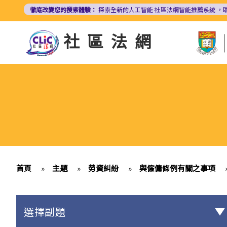
移
徹底改變您的搜索體驗：
探索全新的人工智能
社區法網智能推薦系統
，
至
主
社區法網
內
容
首頁
»
主題
»
勞資糾紛
»
與僱傭條例有關之事項
選擇副題