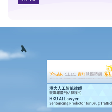
8. 建築及營造行業的總承判商有沒有責任支付次承判商的僱員的工
資？
9. 工資是否包括酌情發給的佣金或花紅？
10. 僱主是否必須發放年終雙糧或花紅給僱員？
11. 如何計算年終酬金？我可於何時收取有關的款項？
C. 終止僱傭關係及所需之補償
1. 即時終止僱傭合約
1. 推定終止僱傭合約
1. 終止固定期限合約
1. 繳付終止合約款項之時限
2. 發出通知終止合約
2. 違例及刑罰
3. 代通知金
6. 暫停僱用
9. 不當地終止合約
1. 不合理解僱