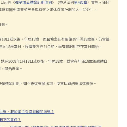
1日起經《
強制性公積金計劃條例
》（香港法例
第485章
）實施。任何
販或持有豁免證書並已參與有效之退休保障計劃的人士除外）。
計劃。
月18日或以後，年屆18歲，而且僱主在有關僱員年滿18歲後，仍會繼
年屆18歲當日，僱傭雙方簽訂合約，而有關聘用亦在當日開始。
她在2008年1月18日或以後，年屆18歲，並會在年滿18歲後繼續自
日，開始自僱。
與強積金計劃。如不遵從有關法規，便會招致刑事法律責任。
行供款。我的僱主有沒有觸犯法律？
計劃下的責任？