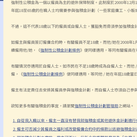
強制性公積金為一個以僱員為主的退休保障制度。此制度於2000年12月
年屆18至65歲的在職人士均需要參與強積金計劃（一些家庭傭工、小
不過，這不代表18歲以下的僱員或自僱人士，獲豁免而毋須參加強積金
如僱主與僱員簽訂僱傭合約時，有關僱員不足18歲，而他/她在2008年1
續僱用他/她，《
強制性公積金計劃條例
》便同樣適用，等同有關僱員在
有關情況亦適用於自僱人士。如市民在不足18歲時成為自僱人士，而他 / 
僱，《
強制性公積金計劃條例
》便同樣適用，等同他 / 她在年屆18歲當
僱主有法定責任去安排其僱員參與強積金計劃，而自僱人士亦須自己參
欲知更多有關強積金的事宜，請瀏覽
強制性公積金計劃管理局
之網站。
1. 自從我入職以來，僱主一直沒有替我就強積金或其他退休金計劃進
2. 僱主可否減少其僱員之福利或改變僱傭合約中的條款以逃避強積金