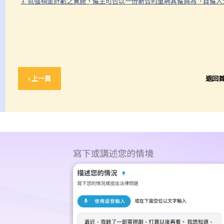
3. 就強積金計劃之實施，僱主可否以一份新合約重聘其僱員為「自僱
‹ 上一頁
返回