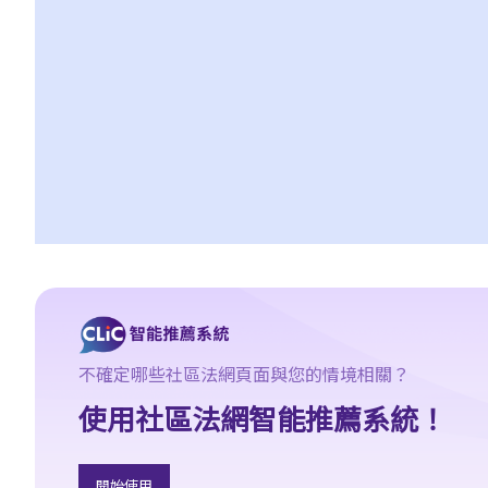
動或尋求補救方法？
5. 資料及紀錄
B. 薪酬
1. 我的秘書弄壞了我辦公室的電腦，而我打算從她本月的薪金中扣
除$3,000 以作賠償，我可否作此扣除？僱主在甚麼情況下才可扣減
僱員薪金？
2. 我上個月的薪金已被拖欠了十天，我的老闆有否觸犯法律？
3. 我已被拖欠了一個月薪金，而老闆告訴我他已無能力支付薪金，
他有否違反僱傭合約？我可否即時終止僱傭合約以及提出索償？
4. 我的工作地方突然被關閉，而自上個月起我便沒有再收到薪金，
我認為公司的財政已陷入困境，而公司亦很可能面臨清盤。我能否
取回全部（或部分）薪金？
不確定哪些社區法網頁面與您的情境相關？
5. 假如僱主面臨破產 / 清盤，我可以從哪處獲得協助？
使用社區法網智能推薦系統！
6. 如果我上班遲到，我的僱主可以扣除我的工資嗎？
7. 僱主可否單方面減少僱員的工資，安排無薪假，或更改僱傭合約
條款嗎？
開始使用