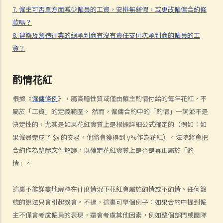
2. 不合理更改僱傭合約條款
7. 僱主可否單方面減少僱員的工資，安排無薪假，或更改僱傭合約條
3. 不合理及不合法解僱
款嗎？
4. 不合理解僱的補償
8. 建築及營造行業的總承判商有沒有責任支付次承判商的僱員的工
資？
2. 我懷疑公司內某銷售員不斷將客戶資料給予本公司的競爭對手，所以
我想解僱此職員。我可否不給予他預先通知（或代通知金）而立刻解僱
他？
酌情花紅
2. 我是一名辦公室文員，但老闆經常指令我在貨倉內搬運重物，我認為
根據《
僱
傭
條例
》，屬賞贈性質或僅由僱主酌情付給的每年花紅，不
此工作與我的職責不符，而老闆亦沒有在我面試時說明此項職責。我可
屬於「工資」的定義範圍。 然而，僱傭合約中的「酌情」一詞並不是
否不給予他預先通知（或代通知金）而辭職？
決定性的，尤其是如果花紅實質上是根據詳細公式確定的（例如：如
3. 僱員幾日沒有上班，但沒有給予理由，僱主可否即時解僱？
果僱員完成了 $x 的交易，他將會獲得到 y%作為花紅）。法院將會把
4. 我將會以其中一個「有效的解僱理由」 解僱我的職員。我是否需要給
合約作為整體文件解讀，以確定花紅實質上是否是真正屬於「酌
予他預先通知或代通知金？
情」。
5. 假如我（作為一名僱員）現正面對「不合理解僱」或「不合理地更改
僱傭合約內之條款」的問題，我怎樣保障自己的權利？
這裏不能詳盡地解釋在什麼情況下花紅會屬於酌情或不酌情。任何籠
6. 假如我被老闆不合理及不合法地解僱，我怎樣保障自己的權利？
統的說法只會引起誤會。不過，這裏可舉個例子：如果合約中提到僱
5. 僱主需要給予終止合約的理由嗎？
主不僅會考慮僱員的表現，還會考慮其他因素，例如整個部門或團隊
5. 我簽署接受聘用信後，如果在開始上班日期之前打算反口，是否需要