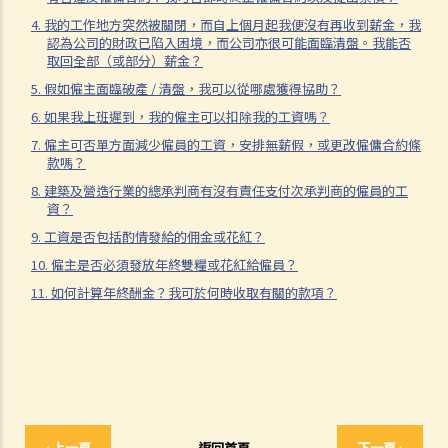
16. 如何計算疾病津貼？我在哪些情況下會獲得疾病津貼？
4. 我的工作地方突然被關閉，而自上個月起我便沒有再收到薪金，我
17. 老闆在我領取病假時開除了我，而我有一張有效的醫生證明書。他
認為公司的財政已陷入困境，而公司亦很可能面臨清盤。我能否
取回全部（或部分）薪金？
有否觸犯法律？
18. 我的預產期即將來臨，而我早前已給予老闆懷孕通知。我可於何時
5. 假如僱主面臨破產 / 清盤，我可以從哪處獲得協助？
開始放產假？
6. 如果我上班遲到，我的僱主可以扣除我的工資嗎？
19. 我在放產假期間應否享有薪金？
7. 僱主可否單方面減少僱員的工資，安排無薪假，或更改僱傭合約條
款嗎？
20. 在我作出懷孕通知的一個星期後，僱主解僱了我。他有否觸犯法
8. 建築及營造行業的總承判商有沒有責任支付次承判商的僱員的工
律？
資？
21. 我已經向老闆發出懷孕通知，但他有時仍安排粗重工作給我。我認
9. 工資是否包括酌情發給的佣金或花紅？
為他希望我自動辭職以逃避支付賠償或逃避發放產假。他可否這樣做？
10. 僱主是否必須發放年終雙糧或花紅給僱員？
22. 僱主可否透過報銷形式向政府申領發還產假薪酬？
11. 如何計算年終酬金？我可於何時收取有關的款項？
23. 男性僱員應該做甚麼來放取侍產假？
24. 我在放侍產假期間應否享有薪金？
25. 僱員何時可以放侍產假？是否必須一次放完？
26. 僱主可否要求男性僱員提供有關孩子出生詳細資料的聲明（例如母
親的姓名）？
27. 僱主何時要給予侍產假薪酬？
‹ 上一頁
返回首頁
下一頁 ›