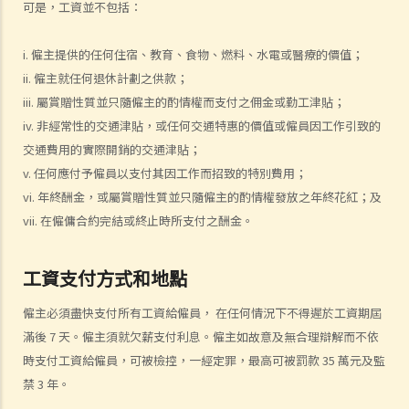
可是，工資並不包括：
失業人士。我可否向給予新聘約的公司採取法律行動或尋求補救方法？
5. 資料及紀錄
i. 僱主提供的任何住宿、教育、食物、燃料、水電或醫療的價值；
B. 薪酬
ii. 僱主就任何退休計劃之供款；
iii. 屬賞贈性質並只隨僱主的酌情權而支付之佣金或勤工津貼；
1. 我的秘書弄壞了我辦公室的電腦，而我打算從她本月的薪金中扣除
iv. 非經常性的交通津貼，或任何交通特惠的價值或僱員因工作引致的
$3,000 以作賠償，我可否作此扣除？僱主在甚麼情況下才可扣減僱員薪
交通費用的實際開銷的交通津貼；
金？
v. 任何應付予僱員以支付其因工作而招致的特別費用；
2. 我上個月的薪金已被拖欠了十天，我的老闆有否觸犯法律？
vi. 年終酬金，或屬賞贈性質並只隨僱主的酌情權發放之年終花紅；及
3. 我已被拖欠了一個月薪金，而老闆告訴我他已無能力支付薪金，他有
vii. 在僱傭合約完結或終止時所支付之酬金。
否違反僱傭合約？我可否即時終止僱傭合約以及提出索償？
4. 我的工作地方突然被關閉，而自上個月起我便沒有再收到薪金，我認
工資支付方式和地點
為公司的財政已陷入困境，而公司亦很可能面臨清盤。我能否取回全部
（或部分）薪金？
僱主必須盡快支付所有工資給僱員， 在任何情況下不得遲於工資期屆
5. 假如僱主面臨破產 / 清盤，我可以從哪處獲得協助？
滿後 7 天。僱主須就欠薪支付利息。僱主如故意及無合理辯解而不依
6. 如果我上班遲到，我的僱主可以扣除我的工資嗎？
時支付工資給僱員，可被檢控，一經定罪，最高可被罰款 35 萬元及監
7. 僱主可否單方面減少僱員的工資，安排無薪假，或更改僱傭合約條款
禁 3 年。
嗎？