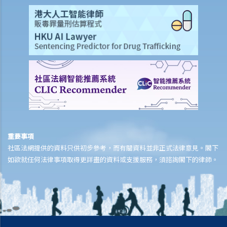
3. 在甚麼情況下，僱主亦需要為其僱員在工作地方以外（或香港境外）
之受傷負上賠償責任？
4. 甚麼是「可獲補償的職業病」？
2. 賠償項目
5. 我的丈夫在工作時因意外而死亡，我或我的家人可獲哪些賠償？
6. 我在工作時因遇到意外而受傷及導致傷殘，我或我的家人可獲哪些賠
償？
7. 除上述的賠償外，我可否就工傷而獲得其他賠償（例如醫藥費）？
3. 工傷或有關意外之報告
重要事項
8. 僱主向勞工處報告與工作有關的意外之時限是多久？
社區法網提供的資料只供初步參考，而有關資料並非正式法律意見。閣下
9. 僱員可否向勞工處報告與工作有關的意外？
如欲就任何法律事項取得更詳盡的資料或支援服務，須諮詢閣下的律師。
4. 其他有關工傷的事項
10. 如何安排支付工傷賠償？
11. 若然我不能與僱主和平地解決工傷賠償問題，將案件呈交法院的時
限是多久？