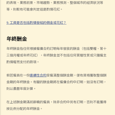
的表現、業務前景、市場趨勢、業務預測、整個城市的經濟狀況等
給予通知期或支付代通知金？
等，則較有可能會判定這是酌情花紅。
3. 僱主是否有法律義務在僱傭關係結束後向僱員提供推薦信？ 他們在草
擬該信的過程中是否有小心謹慎的責任？
9. 工資是否包括酌情發給的佣金或花紅？
2. 如果前僱員濫用機密資料，用作開展競爭生意，僱主可以做什麼？
4. 終止僱傭合約的通知期可否包括法定的年假或產假？
年終酬金
7. 在暫停僱用期，我身為僱主需要付工資嗎？
年終酬金指任何根據僱傭合約訂明每年發放的酬金（包括雙糧、第十
1. 僱主於何時需要向其僱員支付遣散費？
三個月糧或年終花紅），年終酬金並不包括任何賞贈性質或只隨僱主
2. 僱主於何時需要向其僱員支付長期服務金？
酌情權而支付的款項。
3. 我將會終止其中一名僱員之僱傭合約。我可否利用過往對該僱員之強
積金供款以抵銷部分遣散費或長期服務金？
假若僱員在一份
連續性合約
受僱滿整個酬金期，便有資格獲取整個酬
4. 我的僱員辭職及其最後僱傭日期為九月三十日。他有十天未用的年
金期的年終酬金。有關的酬金期將在僱傭合約中訂明，如沒有訂明，
假。假如他由九月二十一日至三十日連續放十天年假作為他離職前休
則以農曆年度計算。
假，我應何時向他發放終止合約款項?
D. 假日 / 年假 / 病假 / 產假以及有關的工資繳付
在上述酬金期滿前辭職的僱員，除非合約中另有訂明，否則不能獲得
1. 僱員於休息日期間應否享有薪酬？
按比例分配的年終酬金。
2. 老闆指令我在星期日（慣常之休息日）工作。我可否拒絕他的指令？