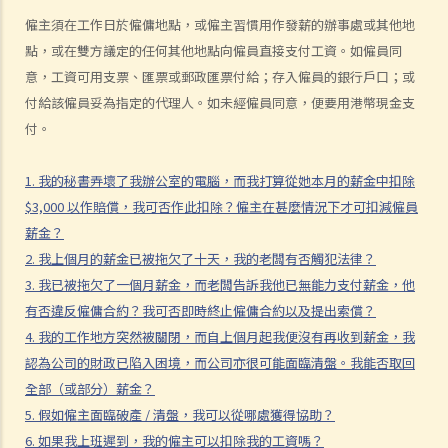
8. 建築及營造行業的總承判商有沒有責任支付次承判商的僱員的工資？
僱主須在工作日於僱傭地點，或僱主習慣用作發薪的辦事處或其他地
9. 工資是否包括酌情發給的佣金或花紅？
點，或在雙方議定的任何其他地點向僱員直接支付工資。如僱員同
10. 僱主是否必須發放年終雙糧或花紅給僱員？
意，工資可用支票、匯票或郵政匯票付給；存入僱員的銀行戶口；或
11. 如何計算年終酬金？我可於何時收取有關的款項？
付給該僱員妥為指定的代理人。如未經僱員同意，便要用港幣現金支
付。
C. 終止僱傭關係及所需之補償
1. 即時終止僱傭合約
1. 我的秘書弄壞了我辦公室的電腦，而我打算從她本月的薪金中扣除
1. 推定終止僱傭合約
$3,000 以作賠償，我可否作此扣除？僱主在甚麼情況下才可扣減僱員
1. 終止固定期限合約
薪金？
1. 繳付終止合約款項之時限
2. 我上個月的薪金已被拖欠了十天，我的老闆有否觸犯法律？
2. 發出通知終止合約
3. 我已被拖欠了一個月薪金，而老闆告訴我他已無能力支付薪金，他
2. 違例及刑罰
有否違反僱傭合約？我可否即時終止僱傭合約以及提出索償？
3. 代通知金
4. 我的工作地方突然被關閉，而自上個月起我便沒有再收到薪金，我
6. 暫停僱用
認為公司的財政已陷入困境，而公司亦很可能面臨清盤。我能否取回
9. 不當地終止合約
全部（或部分）薪金？
1. 不合理解僱
5. 假如僱主面臨破產 / 清盤，我可以從哪處獲得協助？
1. 僱傭合約終止後的限制條款
6. 如果我上班遲到，我的僱主可以扣除我的工資嗎？