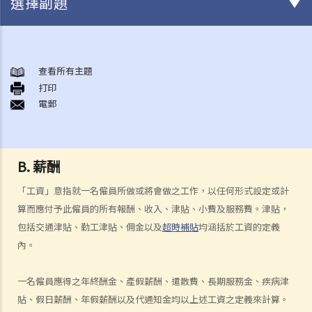
選擇副題
與僱傭條例有關之事項
A. 「僱傭合約」之闡釋
查看所有主題
打印
1. 僱傭合約的持續期是多久？
電郵
2. 甚麼是「連續性」僱傭合約？
1. 甚麼情況下「連續性」僱傭會中斷？
2. 如果連續僱傭關係中斷，會有什麼法律上的影響？
B. 薪酬
3. 僱主是否可以選擇簽訂一系列較短且間斷的僱傭合同，以避免向僱員
「工資」意指就一名僱員所做或將會做之工作，以任何形式設定或計
提供法定福利和權益？
算而應付予此僱員的所有報酬、收入、津貼、小費及服務費。津貼，
3. 如何分辨「僱傭合約」以及「獨立承包商（或自僱人士）之服務合
包括交通津貼、勤工津貼、佣金以及
超時補貼
均涵括於工資的定義
約」？
內。
4. 我接受了一份新聘約，並知道將於某日上班；而另一方面，我亦已給
予現職僱主一個月通知以辭去現有工作。在新工上任的一個星期前，我
一名僱員應得之年終酬金、產假薪酬、遣散費、長期服務金、疾病津
收到新公司的電郵，表示暫時不能聘用我，其理由是需要引入新投資
貼、假日薪酬、年假薪酬以及代通知金均以上述工資之定義來計算。
者。因我經已辭去現有工作（而新職員亦已上班），我在離職時便成為