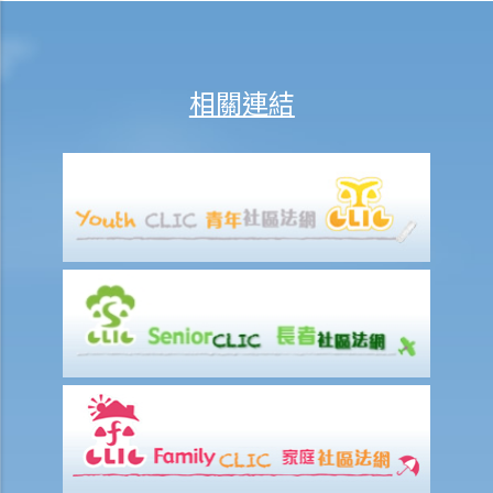
H. 外籍家庭傭工僱傭事宜
1. 《僱傭條例》是否適用於外籍家庭傭工？
相關連結
I. 罷工權
1. 僱主可以因罷工而解僱僱員嗎？
2. 若罷工涉及某種形式的公眾聚集，參加者是否須先通知香港警務處？
3. 參與者會不會有可能因非法集會或騷亂而承擔法律後果？
J. 其他工業行動
1. 僱員是否可以因參加「緩慢行動」而被即時解僱？
2. 僱員是否可以因「按章工作」而被即時解僱？
與僱員補償條例有關之事項
A. 因工受傷以及有關補償
1. 賠償責任
1. 怎樣才算是因工及在僱用期間遭遇意外（簡稱工傷意外）？
2. 在甚麼情況下，僱主不需要為其僱員的工傷負上賠償責任？