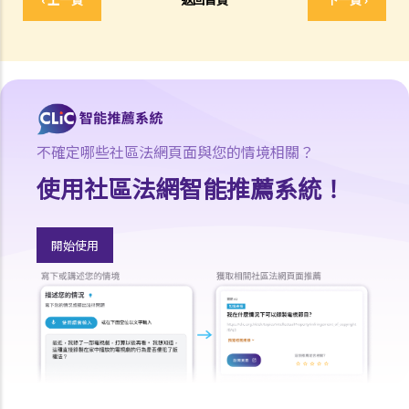
28. 如果我的僱主沒有給予法定侍產假或沒有付給侍產假薪酬，僱主有
甚麼法律後果？
29. 僱主可否要求僱員放無薪假？
30. 僱員可否要求放無薪假？
兩類有薪病假
法定的有薪病假與約定的有薪病假
不確定哪些社區法網頁面與您的情境相關？
E. 強制性公積金 (MPF)
使用社區法網智能推薦系統！
1. 自從我入職以來，僱主一直沒有替我就強積金或其他退休金計劃進行
供款。我的僱主有沒有觸犯法律？
開始使用
2. 僱主可否減少其僱員之福利或改變僱傭合約中的條款以逃避強積金計
劃下的責任？
3. 就強積金計劃之實施，僱主可否以一份新合約重聘其僱員為「自僱人
士」，從而減少在《僱傭條例》及其他勞工法例下的僱員福利？
F. 《2010年僱傭（修訂）條例》
G. 借調
1. 我被借調到另一間公司工作。 誰是負責我的僱傭權利的僱主？