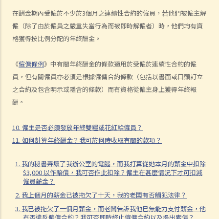
3. 我在某日要「候召」，該日算不算是休息日？
在酬金期內受僱於不少於3個月之連續性合約的僱員，若他們被僱主解
4. 我每週從星期一到星期五工作， 星期六和星期日休息。如果法定假期
僱（除了由於僱員之嚴重失當行為而被即時解僱者）時，他們均有資
恰巧是星期六，僱主是否應該給另一天替代假期？
格獲得按比例分配的年終酬金。
5. 僱員可以自願在休息日工作嗎？
《
僱傭條例
》中有關年終酬金的條款適用於受僱於連續性合約的僱
6. 僱員於法定假期期間應否受薪？
員，但有關僱員亦必須是根據僱傭合約條款（包括以書面或口頭訂立
7. 我可否以支付補貼工資之形式指令我的員工在法定假期期間工作？
之合約及包含明示或隱含的條款）而有資格從僱主身上獲得年終報
8. 法定的年假和合約給予的年假有什麼分別？
酬。
9. 假期年、共同假期年、按比例計算的年假是什麼？
10. 何時可以放年假？
10. 僱主是否必須發放年終雙糧或花紅給僱員？
11. 有什麼方式放年假？
11. 如何計算年終酬金？我可於何時收取有關的款項？
12. 已累積但未放的年假應如何處理？
13. 僱員可以以工資代替年假嗎？
1. 我的秘書弄壞了我辦公室的電腦，而我打算從她本月的薪金中扣除
14. 年假期內適逢休息日或法定假日時該怎麼辦？
$3,000 以作賠償，我可否作此扣除？僱主在甚麼情況下才可扣減
僱員薪金？
15. 僱主可以要求其僱員在累積年假的假期年之中放年假嗎？如果僱員
2. 我上個月的薪金已被拖欠了十天，我的老闆有否觸犯法律？
在累積年假的假期年中沒有放完該年累積的年假，僱主是否可以取消未
3. 我已被拖欠了一個月薪金，而老闆告訴我他已無能力支付薪金，他
放的年假？
有否違反僱傭合約？我可否即時終止僱傭合約以及提出索償？