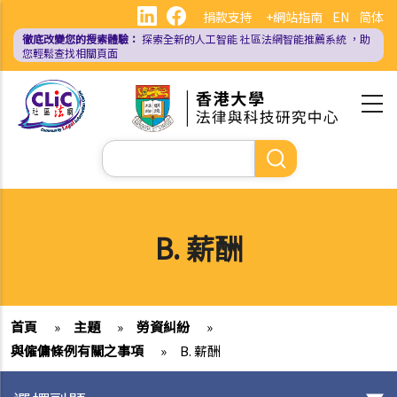
移
捐款支持
+網站指南
EN
简体
至
徹底改變您的搜索體驗：
探索全新的人工智能
社區法網智能推薦系統
，助
主
您輕鬆查找相關頁面
內
容
Search
B. 薪酬
首頁
»
主題
»
勞資糾紛
»
與僱傭條例有關之事項
»
B. 薪酬