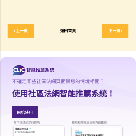
3. 不合理及不合法解僱
4. 不合理解僱的補償
2. 我懷疑公司內某銷售員不斷將客戶資料給予本公司的競爭對手，所以
我想解僱此職員。我可否不給予他預先通知（或代通知金）而立刻解僱
‹ 上一頁
返回首頁
下一頁 ›
他？
2. 我是一名辦公室文員，但老闆經常指令我在貨倉內搬運重物，我認為
此工作與我的職責不符，而老闆亦沒有在我面試時說明此項職責。我可
否不給予他預先通知（或代通知金）而辭職？
3. 僱員幾日沒有上班，但沒有給予理由，僱主可否即時解僱？
4. 我將會以其中一個「有效的解僱理由」 解僱我的職員。我是否需要給
不確定哪些社區法網頁面與您的情境相關？
予他預先通知或代通知金？
使用社區法網智能推薦系統！
5. 假如我（作為一名僱員）現正面對「不合理解僱」或「不合理地更改
僱傭合約內之條款」的問題，我怎樣保障自己的權利？
6. 假如我被老闆不合理及不合法地解僱，我怎樣保障自己的權利？
開始使用
5. 僱主需要給予終止合約的理由嗎？
5. 我簽署接受聘用信後，如果在開始上班日期之前打算反口，是否需要
給予通知期或支付代通知金？