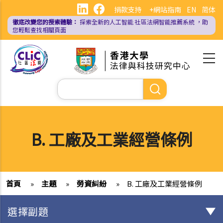
移
捐款支持
+網站指南
EN
简体
至
徹底改變您的搜索體驗：
探索全新的人工智能
社區法網智能推薦系統
，助
主
您輕鬆查找相關頁面
內
容
Search
B. 工廠及工業經營條例
首頁
»
主題
»
勞資糾紛
»
B. 工廠及工業經營條例
選擇副題