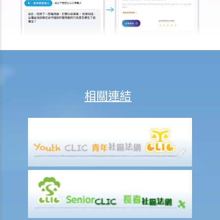
3. 僱主是否有法律義務在僱傭關係結束後向僱員提供推薦信？ 他們在草
擬該信的過程中是否有小心謹慎的責任？
2. 如果前僱員濫用機密資料，用作開展競爭生意，僱主可以做什麼？
4. 終止僱傭合約的通知期可否包括法定的年假或產假？
7. 在暫停僱用期，我身為僱主需要付工資嗎？
1. 僱主於何時需要向其僱員支付遣散費？
相關連結
2. 僱主於何時需要向其僱員支付長期服務金？
3. 我將會終止其中一名僱員之僱傭合約。我可否利用過往對該僱員之強
積金供款以抵銷部分遣散費或長期服務金？
4. 我的僱員辭職及其最後僱傭日期為九月三十日。他有十天未用的年
假。假如他由九月二十一日至三十日連續放十天年假作為他離職前休
假，我應何時向他發放終止合約款項?
D. 假日 / 年假 / 病假 / 產假以及有關的工資繳付
1. 僱員於休息日期間應否享有薪酬？
2. 老闆指令我在星期日（慣常之休息日）工作。我可否拒絕他的指令？
3. 我在某日要「候召」，該日算不算是休息日？