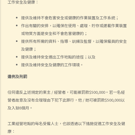
工作安全及健康：
5. 資料及紀錄
B. 薪酬
提供及維持不會危害安全或健康的作業裝置及工作系統；
作出有關的安排，以確保在使用、處理、貯存或運載作業裝置
1. 我的秘書弄壞了我辦公室的電腦，而我打算從她本月的薪金中扣除
或物質方面是安全和不會危害健康的；
$3,000 以作賠償，我可否作此扣除？僱主在甚麼情況下才可扣減僱員薪
提供所有所需的資料、指導、訓練及監督，以確保僱員的安全
金？
及健康；
2. 我上個月的薪金已被拖欠了十天，我的老闆有否觸犯法律？
提供及維持安全進出工作地點的途徑；以及
3. 我已被拖欠了一個月薪金，而老闆告訴我他已無能力支付薪金，他有
提供及維持安全及健康的工作環境。
否違反僱傭合約？我可否即時終止僱傭合約以及提出索償？
4. 我的工作地方突然被關閉，而自上個月起我便沒有再收到薪金，我認
違例及刑罰
為公司的財政已陷入困境，而公司亦很可能面臨清盤。我能否取回全部
任何違反上述規定的東主 / 經營者，可能被罰款$500,000。若一名經
（或部分）薪金？
營者故意及沒有合理理由下犯下此罪行，他 / 她可被罰款$500,000以
5. 假如僱主面臨破產 / 清盤，我可以從哪處獲得協助？
及入獄6個月。
6. 如果我上班遲到，我的僱主可以扣除我的工資嗎？
7. 僱主可否單方面減少僱員的工資，安排無薪假，或更改僱傭合約條款
工業經營地點的每名受僱人士，也該透過以下措施促進工作安全及健
嗎？
康：
8. 建築及營造行業的總承判商有沒有責任支付次承判商的僱員的工資？