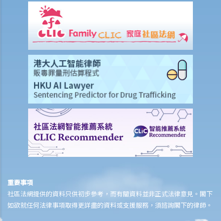
4. 我每週從星期一到星期五工作， 星期六和星期日休息。如果法定假期
恰巧是星期六，僱主是否應該給另一天替代假期？
5. 僱員可以自願在休息日工作嗎？
6. 僱員於法定假期期間應否受薪？
7. 我可否以支付補貼工資之形式指令我的員工在法定假期期間工作？
8. 法定的年假和合約給予的年假有什麼分別？
9. 假期年、共同假期年、按比例計算的年假是什麼？
10. 何時可以放年假？
11. 有什麼方式放年假？
12. 已累積但未放的年假應如何處理？
13. 僱員可以以工資代替年假嗎？
14. 年假期內適逢休息日或法定假日時該怎麼辦？
15. 僱主可以要求其僱員在累積年假的假期年之中放年假嗎？如果僱員
重要事項
在累積年假的假期年中沒有放完該年累積的年假，僱主是否可以取消未
社區法網提供的資料只供初步參考，而有關資料並非正式法律意見。閣下
放的年假？
如欲就任何法律事項取得更詳盡的資料或支援服務，須諮詢閣下的律師。
16. 如何計算疾病津貼？我在哪些情況下會獲得疾病津貼？