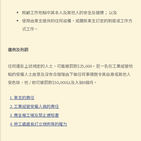
9. 工資是否包括酌情發給的佣金或花紅？
照顧工作地點中其本人及其他人的安全及健康； 以及
10. 僱主是否必須發放年終雙糧或花紅給僱員？
使用由東主提供的任何設備，或遵照東主訂定的制度或工作方
11. 如何計算年終酬金？我可於何時收取有關的款項？
式工作。
C. 終止僱傭關係及所需之補償
1. 即時終止僱傭合約
違例及刑罰
1. 推定終止僱傭合約
1. 終止固定期限合約
任何違反上述規定的人士，可能被罰款$25,000。若一名在工業經營地
1. 繳付終止合約款項之時限
點的受僱人士故意及沒有合理理由下做任何事情致令其自身或其他人
2. 發出通知終止合約
受危險，他 / 她可被罰款$50,000以及入獄6個月。
2. 違例及刑罰
3. 代通知金
1. 東主的責任
6. 暫停僱用
2. 工業經營受僱人員的責任
9. 不當地終止合約
3. 應呈報工場及禁止通知書
1. 不合理解僱
4. 勞工處處長訂立規例等的權力
1. 僱傭合約終止後的限制條款
2. 不合理更改僱傭合約條款