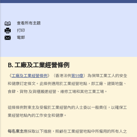
與僱傭條例有關之事項
A. 「僱傭合約」之闡釋
查看所有主題
打印
1. 僱傭合約的持續期是多久？
電郵
2. 甚麼是「連續性」僱傭合約？
1. 甚麼情況下「連續性」僱傭會中斷？
2. 如果連續僱傭關係中斷，會有什麼法律上的影響？
B. 工廠及工業經營條例
3. 僱主是否可以選擇簽訂一系列較短且間斷的僱傭合同，以避免向僱員
《
工廠及工業經營條例
》（香港法例
第59章
）為保障工業工人的安全
提供法定福利和權益？
和健康訂定條文。此條例適用於工業經營地點，即工廠、建築地盤、
3. 如何分辨「僱傭合約」以及「獨立承包商（或自僱人士）之服務合
食肆、貨物 及貨櫃搬運經營、維修工場和其他工業工場。
約」？
4. 我接受了一份新聘約，並知道將於某日上班；而另一方面，我亦已給
這條條例對東主及受僱於工業經營內的人士委以一般責任，以確保工
予現職僱主一個月通知以辭去現有工作。在新工上任的一個星期前，我
業經營地點內的工作安全和健康。
收到新公司的電郵，表示暫時不能聘用我，其理由是需要引入新投資
者。因我經已辭去現有工作（而新職員亦已上班），我在離職時便成為
每名東主
應採取以下措施，照顧在工業經營地點中所僱用的所有人之
失業人士。我可否向給予新聘約的公司採取法律行動或尋求補救方法？