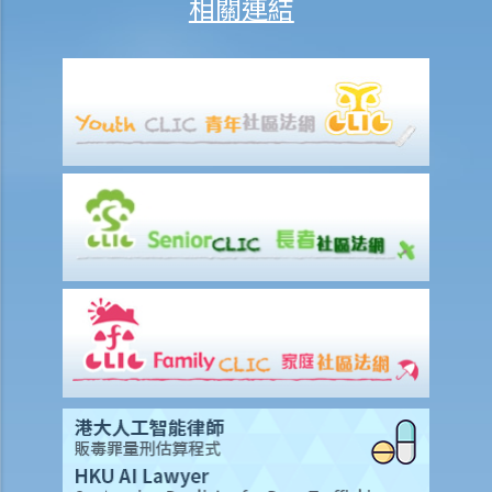
相關連結
1. 不合理解僱
1. 僱傭合約終止後的限制條款
2. 不合理更改僱傭合約條款
3. 不合理及不合法解僱
4. 不合理解僱的補償
2. 我懷疑公司內某銷售員不斷將客戶資料給予本公司的競爭對手，所以
我想解僱此職員。我可否不給予他預先通知（或代通知金）而立刻解僱
他？
2. 我是一名辦公室文員，但老闆經常指令我在貨倉內搬運重物，我認為
此工作與我的職責不符，而老闆亦沒有在我面試時說明此項職責。我可
否不給予他預先通知（或代通知金）而辭職？
3. 僱員幾日沒有上班，但沒有給予理由，僱主可否即時解僱？
4. 我將會以其中一個「有效的解僱理由」 解僱我的職員。我是否需要給
予他預先通知或代通知金？
5. 假如我（作為一名僱員）現正面對「不合理解僱」或「不合理地更改
僱傭合約內之條款」的問題，我怎樣保障自己的權利？