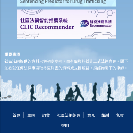
6. 假如我被老闆不合理及不合法地解僱，我怎樣保障自己的權利？
5. 僱主需要給予終止合約的理由嗎？
5. 我簽署接受聘用信後，如果在開始上班日期之前打算反口，是否需要
給予通知期或支付代通知金？
3. 僱主是否有法律義務在僱傭關係結束後向僱員提供推薦信？ 他們在草
擬該信的過程中是否有小心謹慎的責任？
2. 如果前僱員濫用機密資料，用作開展競爭生意，僱主可以做什麼？
重要事項
4. 終止僱傭合約的通知期可否包括法定的年假或產假？
社區法網提供的資料只供初步參考，而有關資料並非正式法律意見。閣下
7. 在暫停僱用期，我身為僱主需要付工資嗎？
如欲就任何法律事項取得更詳盡的資料或支援服務，須諮詢閣下的律師。
1. 僱主於何時需要向其僱員支付遣散費？
2. 僱主於何時需要向其僱員支付長期服務金？
3. 我將會終止其中一名僱員之僱傭合約。我可否利用過往對該僱員之強
積金供款以抵銷部分遣散費或長期服務金？
4. 我的僱員辭職及其最後僱傭日期為九月三十日。他有十天未用的年
假。假如他由九月二十一日至三十日連續放十天年假作為他離職前休
首頁
主題
詞彙
社區法網組員
意見
銘謝
免責
假，我應何時向他發放終止合約款項?
聲明
D. 假日 / 年假 / 病假 / 產假以及有關的工資繳付