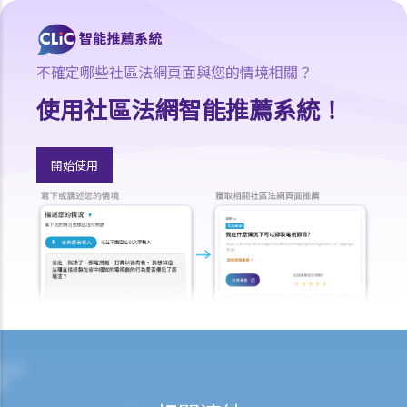
6. 如果我上班遲到，我的僱主可以扣除我的工資嗎？
7. 僱主可否單方面減少僱員的工資，安排無薪假，或更改僱傭合約條款
嗎？
不確定哪些社區法網頁面與您的情境相關？
8. 建築及營造行業的總承判商有沒有責任支付次承判商的僱員的工資？
9. 工資是否包括酌情發給的佣金或花紅？
使用社區法網智能推薦系統！
10. 僱主是否必須發放年終雙糧或花紅給僱員？
11. 如何計算年終酬金？我可於何時收取有關的款項？
開始使用
C. 終止僱傭關係及所需之補償
1. 即時終止僱傭合約
1. 推定終止僱傭合約
1. 終止固定期限合約
1. 繳付終止合約款項之時限
2. 發出通知終止合約
2. 違例及刑罰
3. 代通知金
6. 暫停僱用
9. 不當地終止合約