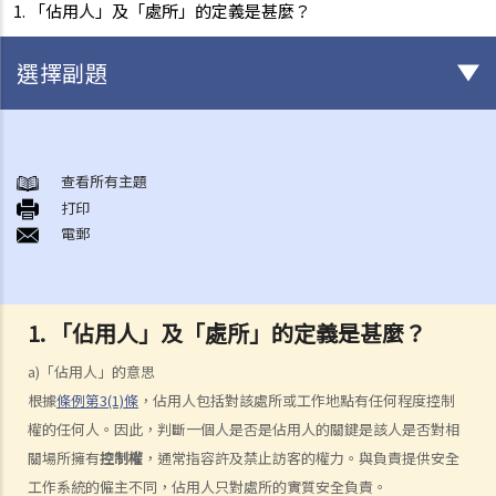
1. 「佔用人」及「處所」的定義是甚麼？
選擇副題
與僱傭條例有關之事項
A. 「僱傭合約」之闡釋
查看所有主題
打印
1. 僱傭合約的持續期是多久？
電郵
2. 甚麼是「連續性」僱傭合約？
1. 甚麼情況下「連續性」僱傭會中斷？
2. 如果連續僱傭關係中斷，會有什麼法律上的影響？
1. 「佔用人」及「處所」的定義是甚麼？
3. 僱主是否可以選擇簽訂一系列較短且間斷的僱傭合同，以避免向僱員
a)「佔用人」的意思
提供法定福利和權益？
根據
條例
第3(1)條
，佔用人包括對該處所或工作地點有任何程度控制
3. 如何分辨「僱傭合約」以及「獨立承包商（或自僱人士）之服務合
權的任何人。因此，判斷一個人是否是佔用人的關鍵是該人是否對相
約」？
關場所擁有
控制權
，通常指容許及禁止訪客的權力。與負責提供安全
4. 我接受了一份新聘約，並知道將於某日上班；而另一方面，我亦已給
工作系統的僱主不同，佔用人只對處所的實質安全負責。