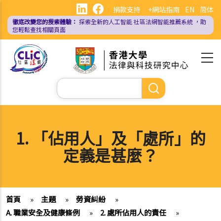
移
捐款支持
+網站指南
EN
简体
至
徹底改變您的搜索體驗：
探索全新的人工智能
社區法網智能推薦系統
，助
主
您輕鬆查找相關頁面
內
容
Search
1. 「佔用人」及「處所」的
定義是甚麼？
首頁
»
主題
»
勞資糾紛
»
A. 職業安全及健康條例
»
2. 處所佔用人的責任
»