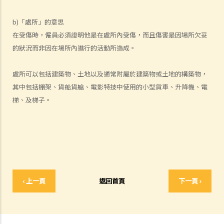
予現職僱主一個月通知以辭去現有工作。在新工上任的一個星期前，我
收到新公司的電郵，表示暫時不能聘用我，其理由是需要引入新投資
b)「處所」的意思
者。因我經已辭去現有工作（而新職員亦已上班），我在離職時便成為
在受傷時，僱員必須證明他是在處所內受傷，而且傷害是因場所欠妥
失業人士。我可否向給予新聘約的公司採取法律行動或尋求補救方法？
的狀況而非因在場所內進行的活動所造成。
5. 資料及紀錄
B. 薪酬
處所可以包括建築物、土地以及通常附屬於建築物或土地的構築物，
其中包括棚架、貨船貨艙、電影特技中使用的小型貨車、升降機、電
1. 我的秘書弄壞了我辦公室的電腦，而我打算從她本月的薪金中扣除
梯、及梯子。
$3,000 以作賠償，我可否作此扣除？僱主在甚麼情況下才可扣減僱員薪
金？
2. 我上個月的薪金已被拖欠了十天，我的老闆有否觸犯法律？
3. 我已被拖欠了一個月薪金，而老闆告訴我他已無能力支付薪金，他有
否違反僱傭合約？我可否即時終止僱傭合約以及提出索償？
4. 我的工作地方突然被關閉，而自上個月起我便沒有再收到薪金，我認
‹ 上一頁
返回首頁
下一頁 ›
為公司的財政已陷入困境，而公司亦很可能面臨清盤。我能否取回全部
（或部分）薪金？
5. 假如僱主面臨破產 / 清盤，我可以從哪處獲得協助？