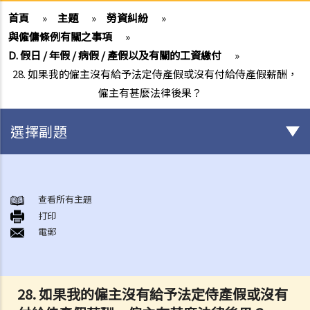
首頁
»
主題
»
勞資糾紛
»
與僱傭條例有關之事項
»
D. 假日 / 年假 / 病假 / 產假以及有關的工資繳付
»
28. 如果我的僱主沒有給予法定侍產假或沒有付給侍產假薪酬，
僱主有甚麼法律後果？
選擇副題
與僱傭條例有關之事項
A. 「僱傭合約」之闡釋
查看所有主題
打印
1. 僱傭合約的持續期是多久？
電郵
2. 甚麼是「連續性」僱傭合約？
1. 甚麼情況下「連續性」僱傭會中斷？
2. 如果連續僱傭關係中斷，會有什麼法律上的影響？
28. 如果我的僱主沒有給予法定侍產假或沒有
3. 僱主是否可以選擇簽訂一系列較短且間斷的僱傭合同，以避免向僱員