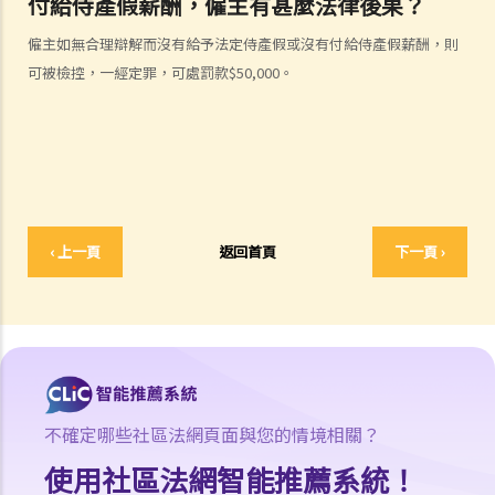
付給侍產假薪酬，僱主有甚麼法律後果？
提供法定福利和權益？
僱主如無合理辯解而沒有給予法定侍產假或沒有付給侍產假薪酬，則
3. 如何分辨「僱傭合約」以及「獨立承包商（或自僱人士）之服務合
可被檢控，一經定罪，可處罰款$50,000。
約」？
4. 我接受了一份新聘約，並知道將於某日上班；而另一方面，我亦已給
予現職僱主一個月通知以辭去現有工作。在新工上任的一個星期前，我
收到新公司的電郵，表示暫時不能聘用我，其理由是需要引入新投資
者。因我經已辭去現有工作（而新職員亦已上班），我在離職時便成為
失業人士。我可否向給予新聘約的公司採取法律行動或尋求補救方法？
‹ 上一頁
返回首頁
下一頁 ›
5. 資料及紀錄
B. 薪酬
1. 我的秘書弄壞了我辦公室的電腦，而我打算從她本月的薪金中扣除
$3,000 以作賠償，我可否作此扣除？僱主在甚麼情況下才可扣減僱員薪
金？
2. 我上個月的薪金已被拖欠了十天，我的老闆有否觸犯法律？
不確定哪些社區法網頁面與您的情境相關？
3. 我已被拖欠了一個月薪金，而老闆告訴我他已無能力支付薪金，他有
使用社區法網智能推薦系統！
否違反僱傭合約？我可否即時終止僱傭合約以及提出索償？