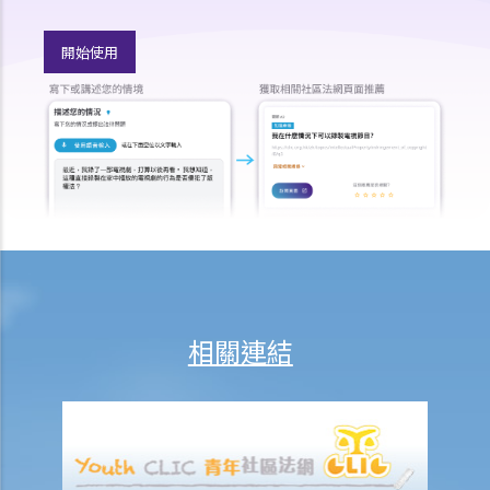
4. 我的工作地方突然被關閉，而自上個月起我便沒有再收到薪金，我認
為公司的財政已陷入困境，而公司亦很可能面臨清盤。我能否取回全部
開始使用
（或部分）薪金？
5. 假如僱主面臨破產 / 清盤，我可以從哪處獲得協助？
6. 如果我上班遲到，我的僱主可以扣除我的工資嗎？
7. 僱主可否單方面減少僱員的工資，安排無薪假，或更改僱傭合約條款
嗎？
8. 建築及營造行業的總承判商有沒有責任支付次承判商的僱員的工資？
9. 工資是否包括酌情發給的佣金或花紅？
10. 僱主是否必須發放年終雙糧或花紅給僱員？
11. 如何計算年終酬金？我可於何時收取有關的款項？
相關連結
C. 終止僱傭關係及所需之補償
1. 即時終止僱傭合約
1. 推定終止僱傭合約
1. 終止固定期限合約
1. 繳付終止合約款項之時限