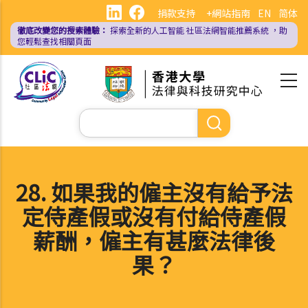
移
捐款支持
+網站指南
EN
简体
至
徹底改變您的搜索體驗：
探索全新的人工智能
社區法網智能推薦系統
，助
主
您輕鬆查找相關頁面
內
容
Search
28. 如果我的僱主沒有給予法
定侍產假或沒有付給侍產假
薪酬，僱主有甚麼法律後
果？