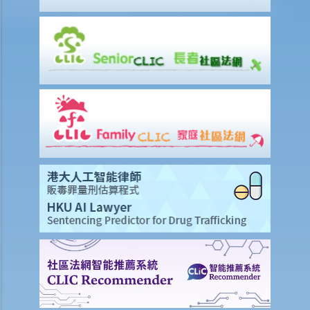
2. 發出通知終止合約
2. 違例及刑罰
3. 代通知金
6. 暫停僱用
9. 不當地終止合約
1. 不合理解僱
1. 僱傭合約終止後的限制條款
2. 不合理更改僱傭合約條款
3. 不合理及不合法解僱
4. 不合理解僱的補償
2. 我懷疑公司內某銷售員不斷將客戶資料給予本公司的競爭對手，所以
我想解僱此職員。我可否不給予他預先通知（或代通知金）而立刻解僱
他？
2. 我是一名辦公室文員，但老闆經常指令我在貨倉內搬運重物，我認為
此工作與我的職責不符，而老闆亦沒有在我面試時說明此項職責。我可
否不給予他預先通知（或代通知金）而辭職？
3. 僱員幾日沒有上班，但沒有給予理由，僱主可否即時解僱？