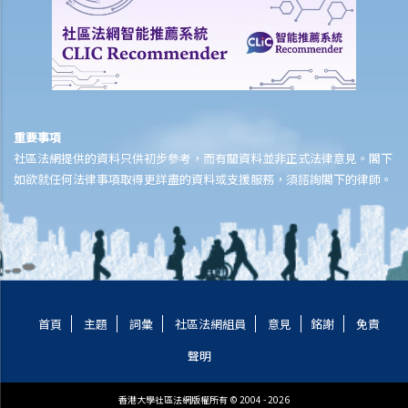
1. 僱員於休息日期間應否享有薪酬？
2. 老闆指令我在星期日（慣常之休息日）工作。我可否拒絕他的指令？
3. 我在某日要「候召」，該日算不算是休息日？
4. 我每週從星期一到星期五工作， 星期六和星期日休息。如果法定假期
恰巧是星期六，僱主是否應該給另一天替代假期？
重要事項
5. 僱員可以自願在休息日工作嗎？
社區法網提供的資料只供初步參考，而有關資料並非正式法律意見。閣下
6. 僱員於法定假期期間應否受薪？
如欲就任何法律事項取得更詳盡的資料或支援服務，須諮詢閣下的律師。
7. 我可否以支付補貼工資之形式指令我的員工在法定假期期間工作？
8. 法定的年假和合約給予的年假有什麼分別？
9. 假期年、共同假期年、按比例計算的年假是什麼？
10. 何時可以放年假？
11. 有什麼方式放年假？
12. 已累積但未放的年假應如何處理？
首頁
主題
詞彙
社區法網組員
意見
銘謝
免責
13. 僱員可以以工資代替年假嗎？
聲明
14. 年假期內適逢休息日或法定假日時該怎麼辦？
15. 僱主可以要求其僱員在累積年假的假期年之中放年假嗎？如果僱員
香港大學社區法網版權所有 © 2004 - 2026