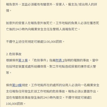
予現職僱主一個月通知以辭去現有工作。在新工上任的一個星期前，我
報告意外，並且必須載有有關意外、受害人、僱主及/或佔用人的詳
收到新公司的電郵，表示暫時不能聘用我，其理由是需要引入新投資
情。
者。因我經已辭去現有工作（而新職員亦已上班），我在離職時便成為
失業人士。我可否向給予新聘約的公司採取法律行動或尋求補救方法？
如意外的受害人在報告意外後死亡，工作地點的負責人必須在獲悉死
5. 資料及紀錄
亡後的24小時內向職業安全主任及警務人員報告死亡。
B. 薪酬
不遵守上述任何規定可被處$100,000罰款。
1. 我的秘書弄壞了我辦公室的電腦，而我打算從她本月的薪金中扣除
$3,000 以作賠償，我可否作此扣除？僱主在甚麼情況下才可扣減僱員薪
2. 危險事故
金？
根據條例
第 3 條
，「危險事件」指屬
附表 1
指明的種類的事故，當中
2. 我上個月的薪金已被拖欠了十天，我的老闆有否觸犯法律？
包括特定裝置或處所結構倒塌、對工作地點造成損害的爆炸或火警
3. 我已被拖欠了一個月薪金，而老闆告訴我他已無能力支付薪金，他有
等。
否違反僱傭合約？我可否即時終止僱傭合約以及提出索償？
4. 我的工作地方突然被關閉，而自上個月起我便沒有再收到薪金，我認
條例
第14條
規定，工作地點所在的處所的佔用人必須向一名職業安全
為公司的財政已陷入困境，而公司亦很可能面臨清盤。我能否取回全部
主任報告任何發生於該工作地點的危險事故。報告必須以書面作出，
（或部分）薪金？
並在有關危險事故發生後的24小時內提交。不遵守規定可被處$
5. 假如僱主面臨破產 / 清盤，我可以從哪處獲得協助？
100,000罰款。