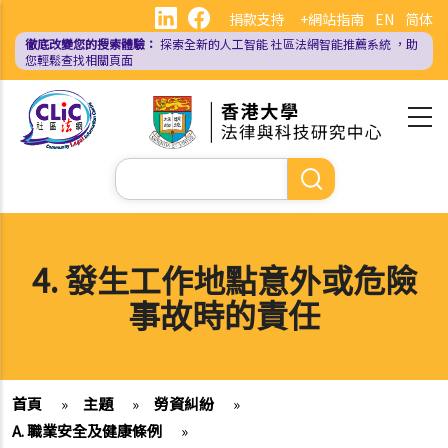
移
捐款支持
+網站指南
EN
简体
至
徹底改變您的搜索體驗：
探索全新的人工智能
社區法網智能推薦系統
，助
主
您輕鬆查找相關頁面
內
容
Search
4. 發生工作地點意外或危險
事故時的責任
首頁
»
主題
»
勞資糾紛
»
A. 職業安全及健康條例
»