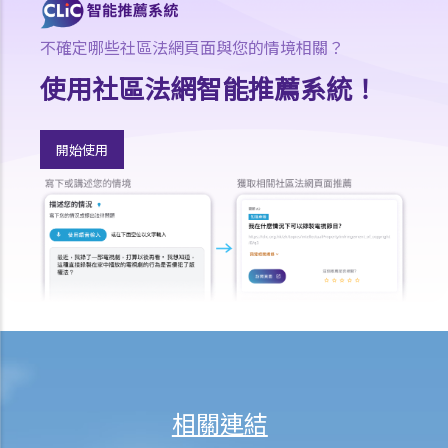
1. 不合理解僱
不確定哪些社區法網頁面與您的情境相關？
1. 僱傭合約終止後的限制條款
2. 不合理更改僱傭合約條款
使用社區法網智能推薦系統！
3. 不合理及不合法解僱
4. 不合理解僱的補償
開始使用
2. 我懷疑公司內某銷售員不斷將客戶資料給予本公司的競爭對手，所以
我想解僱此職員。我可否不給予他預先通知（或代通知金）而立刻解僱
他？
2. 我是一名辦公室文員，但老闆經常指令我在貨倉內搬運重物，我認為
此工作與我的職責不符，而老闆亦沒有在我面試時說明此項職責。我可
否不給予他預先通知（或代通知金）而辭職？
3. 僱員幾日沒有上班，但沒有給予理由，僱主可否即時解僱？
4. 我將會以其中一個「有效的解僱理由」 解僱我的職員。我是否需要給
予他預先通知或代通知金？
5. 假如我（作為一名僱員）現正面對「不合理解僱」或「不合理地更改
相關連結
僱傭合約內之條款」的問題，我怎樣保障自己的權利？