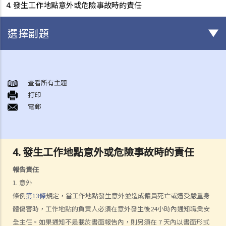
4. 發生工作地點意外或危險事故時的責任
選擇副題
與僱傭條例有關之事項
A. 「僱傭合約」之闡釋
查看所有主題
打印
1. 僱傭合約的持續期是多久？
電郵
2. 甚麼是「連續性」僱傭合約？
1. 甚麼情況下「連續性」僱傭會中斷？
2. 如果連續僱傭關係中斷，會有什麼法律上的影響？
4. 發生工作地點意外或危險事故時的責任
3. 僱主是否可以選擇簽訂一系列較短且間斷的僱傭合同，以避免向僱員
報告責任
提供法定福利和權益？
1. 意外
3. 如何分辨「僱傭合約」以及「獨立承包商（或自僱人士）之服務合
條例
第13條
規定，當工作地點發生意外並造成僱員死亡或遭受嚴重身
約」？
體傷害時，工作地點的負責人必須在意外發生後24小時內通知職業安
4. 我接受了一份新聘約，並知道將於某日上班；而另一方面，我亦已給
全主任。如果通知不是載於書面報告內，則另須在 7 天內以書面形式