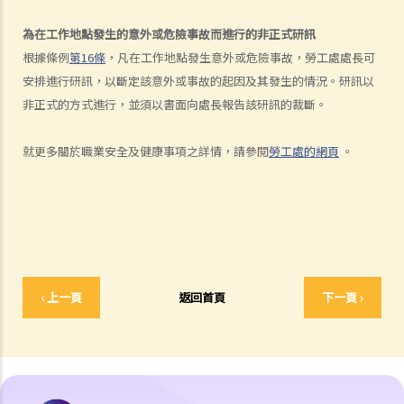
6. 如果我上班遲到，我的僱主可以扣除我的工資嗎？
7. 僱主可否單方面減少僱員的工資，安排無薪假，或更改僱傭合約條款
為在工作地點發生的意外或危險事故而進行的非正式研訊
嗎？
根據條例
第16條
，凡在工作地點發生意外或危險事故，勞工處處長可
8. 建築及營造行業的總承判商有沒有責任支付次承判商的僱員的工資？
安排進行研訊，以斷定該意外或事故的起因及其發生的情況。研訊以
9. 工資是否包括酌情發給的佣金或花紅？
非正式的方式進行，並須以書面向處長報告該研訊的裁斷。
10. 僱主是否必須發放年終雙糧或花紅給僱員？
11. 如何計算年終酬金？我可於何時收取有關的款項？
就更多關於職業安全及健康事項之詳情，請參閱
勞工處的網頁
。
C. 終止僱傭關係及所需之補償
1. 即時終止僱傭合約
1. 推定終止僱傭合約
1. 終止固定期限合約
1. 繳付終止合約款項之時限
‹ 上一頁
返回首頁
下一頁 ›
2. 發出通知終止合約
2. 違例及刑罰
3. 代通知金
6. 暫停僱用
9. 不當地終止合約