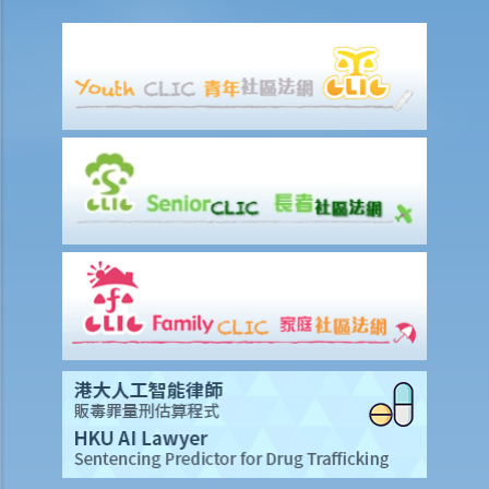
6. 假如我被老闆不合理及不合法地解僱，我怎樣保障自己的權利？
5. 僱主需要給予終止合約的理由嗎？
5. 我簽署接受聘用信後，如果在開始上班日期之前打算反口，是否需要
給予通知期或支付代通知金？
3. 僱主是否有法律義務在僱傭關係結束後向僱員提供推薦信？ 他們在草
擬該信的過程中是否有小心謹慎的責任？
2. 如果前僱員濫用機密資料，用作開展競爭生意，僱主可以做什麼？
4. 終止僱傭合約的通知期可否包括法定的年假或產假？
7. 在暫停僱用期，我身為僱主需要付工資嗎？
1. 僱主於何時需要向其僱員支付遣散費？
2. 僱主於何時需要向其僱員支付長期服務金？
3. 我將會終止其中一名僱員之僱傭合約。我可否利用過往對該僱員之強
積金供款以抵銷部分遣散費或長期服務金？
4. 我的僱員辭職及其最後僱傭日期為九月三十日。他有十天未用的年
假。假如他由九月二十一日至三十日連續放十天年假作為他離職前休
假，我應何時向他發放終止合約款項?
D. 假日 / 年假 / 病假 / 產假以及有關的工資繳付