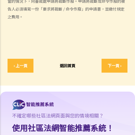
當的情況下，向審裁處申請將裁斷作廢。申請將裁斷或命令作廢的被
約」？
告人必須填寫一份「要求將裁斷 / 命令作廢」的申請書，並繳付規定
4. 我接受了一份新聘約，並知道將於某日上班；而另一方面，我亦已給
之費用。
予現職僱主一個月通知以辭去現有工作。在新工上任的一個星期前，我
收到新公司的電郵，表示暫時不能聘用我，其理由是需要引入新投資
者。因我經已辭去現有工作（而新職員亦已上班），我在離職時便成為
失業人士。我可否向給予新聘約的公司採取法律行動或尋求補救方法？
5. 資料及紀錄
B. 薪酬
‹ 上一頁
返回首頁
下一頁 ›
1. 我的秘書弄壞了我辦公室的電腦，而我打算從她本月的薪金中扣除
$3,000 以作賠償，我可否作此扣除？僱主在甚麼情況下才可扣減僱員薪
金？
2. 我上個月的薪金已被拖欠了十天，我的老闆有否觸犯法律？
3. 我已被拖欠了一個月薪金，而老闆告訴我他已無能力支付薪金，他有
否違反僱傭合約？我可否即時終止僱傭合約以及提出索償？
不確定哪些社區法網頁面與您的情境相關？
4. 我的工作地方突然被關閉，而自上個月起我便沒有再收到薪金，我認
使用社區法網智能推薦系統！
為公司的財政已陷入困境，而公司亦很可能面臨清盤。我能否取回全部