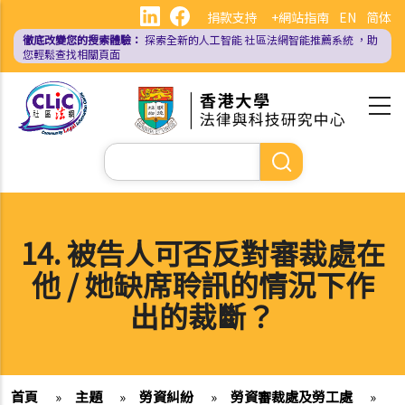
移
捐款支持
+網站指南
EN
简体
至
徹底改變您的搜索體驗：
探索全新的人工智能
社區法網智能推薦系統
，助
主
您輕鬆查找相關頁面
內
容
Search
14. 被告人可否反對審裁處在
他 / 她缺席聆訊的情況下作
出的裁斷？
首頁
»
主題
»
勞資糾紛
»
勞資審裁處及勞工處
»