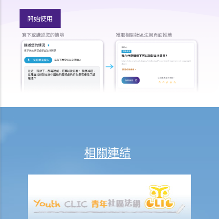
（或部分）薪金？
5. 假如僱主面臨破產 / 清盤，我可以從哪處獲得協助？
開始使用
6. 如果我上班遲到，我的僱主可以扣除我的工資嗎？
7. 僱主可否單方面減少僱員的工資，安排無薪假，或更改僱傭合約條款
嗎？
8. 建築及營造行業的總承判商有沒有責任支付次承判商的僱員的工資？
9. 工資是否包括酌情發給的佣金或花紅？
10. 僱主是否必須發放年終雙糧或花紅給僱員？
11. 如何計算年終酬金？我可於何時收取有關的款項？
C. 終止僱傭關係及所需之補償
1. 即時終止僱傭合約
相關連結
1. 推定終止僱傭合約
1. 終止固定期限合約
1. 繳付終止合約款項之時限
2. 發出通知終止合約
2. 違例及刑罰