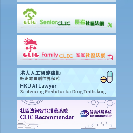
3. 代通知金
6. 暫停僱用
9. 不當地終止合約
1. 不合理解僱
1. 僱傭合約終止後的限制條款
2. 不合理更改僱傭合約條款
3. 不合理及不合法解僱
4. 不合理解僱的補償
2. 我懷疑公司內某銷售員不斷將客戶資料給予本公司的競爭對手，所以
我想解僱此職員。我可否不給予他預先通知（或代通知金）而立刻解僱
他？
2. 我是一名辦公室文員，但老闆經常指令我在貨倉內搬運重物，我認為
此工作與我的職責不符，而老闆亦沒有在我面試時說明此項職責。我可
否不給予他預先通知（或代通知金）而辭職？
3. 僱員幾日沒有上班，但沒有給予理由，僱主可否即時解僱？
4. 我將會以其中一個「有效的解僱理由」 解僱我的職員。我是否需要給
予他預先通知或代通知金？