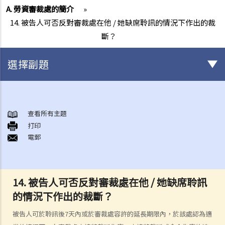
A. 勞資審裁處的簡介
»
14. 被告人可否反對審裁處在他 / 她缺席聆訊的情況下作出的裁
斷？
選擇副題
與僱傭條例有關之事項
A. 「僱傭合約」之闡釋
查看所有主題
打印
1. 僱傭合約的持續期是多久？
電郵
2. 甚麼是「連續性」僱傭合約？
1. 甚麼情況下「連續性」僱傭會中斷？
2. 如果連續僱傭關係中斷，會有什麼法律上的影響？
14. 被告人可否反對審裁處在他 / 她缺席聆訊
3. 僱主是否可以選擇簽訂一系列較短且間斷的僱傭合同，以避免向僱員
的情況下作出的裁斷？
提供法定福利和權益？
被告人可於聆訊後7天內或於審裁處容許的延長期限內，於該處認為適
3. 如何分辨「僱傭合約」以及「獨立承包商（或自僱人士）之服務合