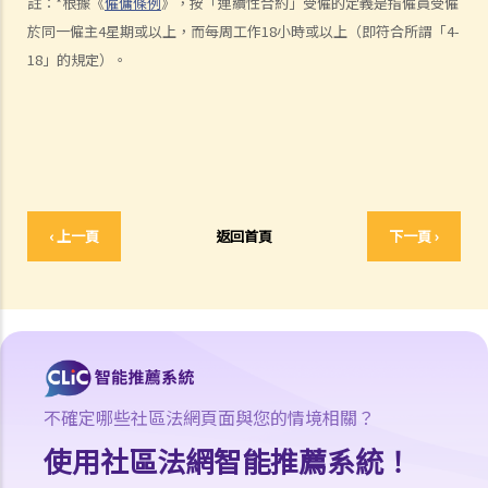
註：*根據《
僱傭條例
》，按「連續性合約」受僱的定義是指僱員受僱
給予通知期或支付代通知金？
於同一僱主4星期或以上，而每周工作18小時或以上（即符合所謂「4-
3. 僱主是否有法律義務在僱傭關係結束後向僱員提供推薦信？ 他們在草
18」的規定）。
擬該信的過程中是否有小心謹慎的責任？
2. 如果前僱員濫用機密資料，用作開展競爭生意，僱主可以做什麼？
4. 終止僱傭合約的通知期可否包括法定的年假或產假？
7. 在暫停僱用期，我身為僱主需要付工資嗎？
1. 僱主於何時需要向其僱員支付遣散費？
2. 僱主於何時需要向其僱員支付長期服務金？
‹ 上一頁
返回首頁
下一頁 ›
3. 我將會終止其中一名僱員之僱傭合約。我可否利用過往對該僱員之強
積金供款以抵銷部分遣散費或長期服務金？
4. 我的僱員辭職及其最後僱傭日期為九月三十日。他有十天未用的年
假。假如他由九月二十一日至三十日連續放十天年假作為他離職前休
假，我應何時向他發放終止合約款項?
不確定哪些社區法網頁面與您的情境相關？
D. 假日 / 年假 / 病假 / 產假以及有關的工資繳付
使用社區法網智能推薦系統！
1. 僱員於休息日期間應否享有薪酬？
2. 老闆指令我在星期日（慣常之休息日）工作。我可否拒絕他的指令？