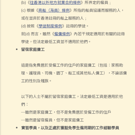
(b)《
往香港以外地方就業合約條例
》所界定的僱員﹔
失業人士。我可否向給予新聘約的公司採取法律行動或尋求補救方法？
(c) 根據《
商船（海員）條例
》所指的船員協議而服務的人，
5. 資料及紀錄
或在並非於香港註冊的船上服務的人﹔
B. 薪酬
(d) 按照《
學徒制度條例
》註冊的學徒。
就(d) 而言，雖然《
僱傭條例
》內若干規定適用於有關的註冊
1. 我的秘書弄壞了我辦公室的電腦，而我打算從她本月的薪金中扣除
學徒，但法定最低工資並不適用於他們。
$3,000 以作賠償，我可否作此扣除？僱主在甚麼情況下才可扣減僱員薪
留宿家庭傭工
金？
2. 我上個月的薪金已被拖欠了十天，我的老闆有否觸犯法律？
這是指免費居於受僱工作的住戶的家庭傭工（包括：家務助
3. 我已被拖欠了一個月薪金，而老闆告訴我他已無能力支付薪金，他有
理、護理員、司機、園丁、船工或其他私人傭工），不論該傭
否違反僱傭合約？我可否即時終止僱傭合約以及提出索償？
工的性別及種族。
4. 我的工作地方突然被關閉，而自上個月起我便沒有再收到薪金，我認
為公司的財政已陷入困境，而公司亦很可能面臨清盤。我能否取回全部
以下的人士不屬於留宿家庭傭工，法定最低工資是適用於他
（或部分）薪金？
們：
5. 假如僱主面臨破產 / 清盤，我可以從哪處獲得協助？
─雖然是家庭傭工，但不是免費居於受僱工作的住戶
6. 如果我上班遲到，我的僱主可以扣除我的工資嗎？
─雖然是留宿僱員，但不是家庭傭工
7. 僱主可否單方面減少僱員的工資，安排無薪假，或更改僱傭合約條款
實習學員，以及正處於獲豁免學生僱用期的工作經驗學員
嗎？