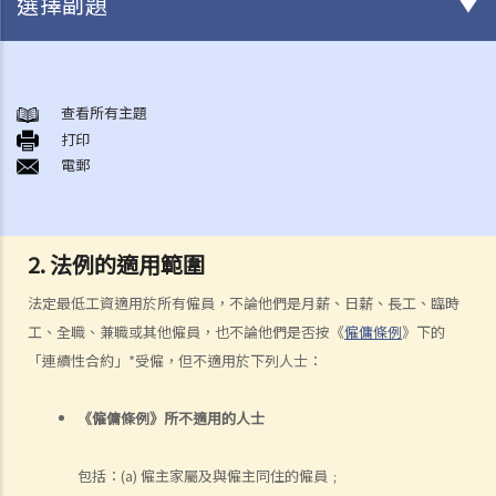
選擇副題
與僱傭條例有關之事項
A. 「僱傭合約」之闡釋
查看所有主題
打印
1. 僱傭合約的持續期是多久？
電郵
2. 甚麼是「連續性」僱傭合約？
1. 甚麼情況下「連續性」僱傭會中斷？
2. 如果連續僱傭關係中斷，會有什麼法律上的影響？
2. 法例的適用範圍
3. 僱主是否可以選擇簽訂一系列較短且間斷的僱傭合同，以避免向僱員
法定最低工資適用於所有僱員，不論他們是月薪、日薪、長工、臨時
提供法定福利和權益？
工、全職、兼職或其他僱員，也不論他們是否按《
僱傭條例
》下的
3. 如何分辨「僱傭合約」以及「獨立承包商（或自僱人士）之服務合
「連續性合約」*受僱，但不適用於下列人士：
約」？
4. 我接受了一份新聘約，並知道將於某日上班；而另一方面，我亦已給
《僱傭條例》所不適用的人士
予現職僱主一個月通知以辭去現有工作。在新工上任的一個星期前，我
收到新公司的電郵，表示暫時不能聘用我，其理由是需要引入新投資
包括：(a) 僱主家屬及與僱主同住的僱員﹔
者。因我經已辭去現有工作（而新職員亦已上班），我在離職時便成為