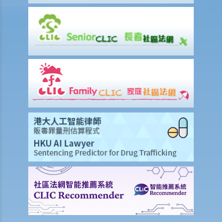
16. 如何計算疾病津貼？我在哪些情況下會獲得疾病津貼？
17. 老闆在我領取病假時開除了我，而我有一張有效的醫生證明書。他
有否觸犯法律？
18. 我的預產期即將來臨，而我早前已給予老闆懷孕通知。我可於何時
開始放產假？
19. 我在放產假期間應否享有薪金？
20. 在我作出懷孕通知的一個星期後，僱主解僱了我。他有否觸犯法
律？
21. 我已經向老闆發出懷孕通知，但他有時仍安排粗重工作給我。我認
為他希望我自動辭職以逃避支付賠償或逃避發放產假。他可否這樣做？
22. 僱主可否透過報銷形式向政府申領發還產假薪酬？
23. 男性僱員應該做甚麼來放取侍產假？
24. 我在放侍產假期間應否享有薪金？
25. 僱員何時可以放侍產假？是否必須一次放完？
26. 僱主可否要求男性僱員提供有關孩子出生詳細資料的聲明（例如母
親的姓名）？
27. 僱主何時要給予侍產假薪酬？