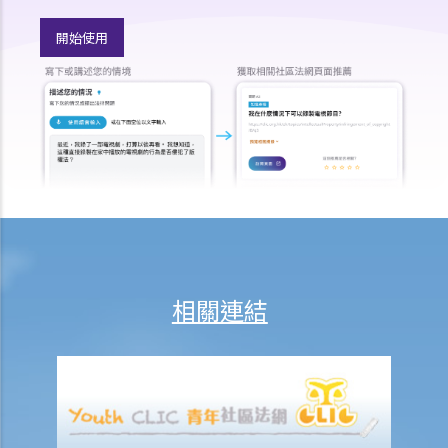
3. 我在某日要「候召」，該日算不算是休息日？
開始使用
4. 我每週從星期一到星期五工作， 星期六和星期日休息。如果法定假期
恰巧是星期六，僱主是否應該給另一天替代假期？
5. 僱員可以自願在休息日工作嗎？
6. 僱員於法定假期期間應否受薪？
7. 我可否以支付補貼工資之形式指令我的員工在法定假期期間工作？
8. 法定的年假和合約給予的年假有什麼分別？
9. 假期年、共同假期年、按比例計算的年假是什麼？
10. 何時可以放年假？
11. 有什麼方式放年假？
12. 已累積但未放的年假應如何處理？
相關連結
13. 僱員可以以工資代替年假嗎？
14. 年假期內適逢休息日或法定假日時該怎麼辦？
15. 僱主可以要求其僱員在累積年假的假期年之中放年假嗎？如果僱員
在累積年假的假期年中沒有放完該年累積的年假，僱主是否可以取消未
放的年假？