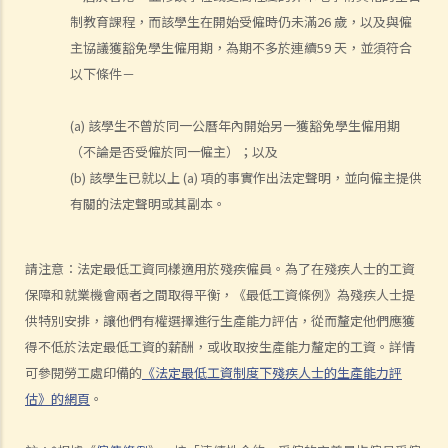
2. 不合理更改僱傭合約條款
制教育課程，而該學生在開始受僱時仍未滿26 歲，以及與僱
3. 不合理及不合法解僱
主協議獲豁免學生僱用期，為期不多於連續59 天，並須符合
4. 不合理解僱的補償
以下條件－
2. 我懷疑公司內某銷售員不斷將客戶資料給予本公司的競爭對手，所以
我想解僱此職員。我可否不給予他預先通知（或代通知金）而立刻解僱
(a) 該學生不曾於同一公曆年內開始另一獲豁免學生僱用期
他？
（不論是否受僱於同一僱主）；以及
(b) 該學生已就以上 (a) 項的事實作出法定聲明，並向僱主提供
2. 我是一名辦公室文員，但老闆經常指令我在貨倉內搬運重物，我認為
有關的法定聲明或其副本。
此工作與我的職責不符，而老闆亦沒有在我面試時說明此項職責。我可
否不給予他預先通知（或代通知金）而辭職？
3. 僱員幾日沒有上班，但沒有給予理由，僱主可否即時解僱？
請注意：法定最低工資同樣適用於殘疾僱員。為了在殘疾人士的工資
4. 我將會以其中一個「有效的解僱理由」 解僱我的職員。我是否需要給
保障和就業機會兩者之間取得平衡，《最低工資條例》為殘疾人士提
予他預先通知或代通知金？
供特別安排，讓他們有權選擇進行生產能力評估，從而釐定他們應獲
5. 假如我（作為一名僱員）現正面對「不合理解僱」或「不合理地更改
得不低於法定最低工資的薪酬，或收取按生產能力釐定的工資。詳情
僱傭合約內之條款」的問題，我怎樣保障自己的權利？
可參閱勞工處印備的
《法定最低工資制度下殘疾人士的生產能力評
6. 假如我被老闆不合理及不合法地解僱，我怎樣保障自己的權利？
估》的網頁
。
5. 僱主需要給予終止合約的理由嗎？
5. 我簽署接受聘用信後，如果在開始上班日期之前打算反口，是否需要