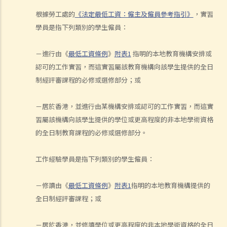
8. 建築及營造行業的總承判商有沒有責任支付次承判商的僱員的工資？
根據勞工處的
《法定最低工資：僱主及僱員參考指引》
，實習
9. 工資是否包括酌情發給的佣金或花紅？
學員是指下列類別的學生僱員：
10. 僱主是否必須發放年終雙糧或花紅給僱員？
11. 如何計算年終酬金？我可於何時收取有關的款項？
－進行由《
最低工資條例
》
附表1
指明的本地教育機構安排或
認可的工作實習，而這實習屬該教育機構向該學生提供的全日
C. 終止僱傭關係及所需之補償
制經評審課程的必修或選修部分；或
1. 即時終止僱傭合約
1. 推定終止僱傭合約
－居於香港，並進行由某機構安排或認可的工作實習，而這實
1. 終止固定期限合約
習屬該機構向該學生提供的學位或更高程度的非本地學術資格
1. 繳付終止合約款項之時限
的全日制教育課程的必修或選修部分。
2. 發出通知終止合約
2. 違例及刑罰
工作經驗學員是指下列類別的學生僱員：
3. 代通知金
6. 暫停僱用
－修讀由《
最低工資條例
》
附表1
指明的本地教育機構提供的
9. 不當地終止合約
全日制經評審課程；或
1. 不合理解僱
1. 僱傭合約終止後的限制條款
－居於香港，並修讀學位或更高程度的非本地學術資格的全日