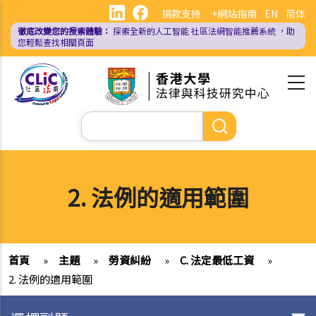
移
捐款支持
+網站指南
EN
简体
至
徹底改變您的搜索體驗：
探索全新的人工智能
社區法網智能推薦系統
，助
主
您輕鬆查找相關頁面
內
容
Search
2. 法例的適用範圍
首頁
»
主題
»
勞資糾紛
»
C. 法定最低工資
»
2. 法例的適用範圍