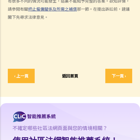
有很多不同的情況可能發生，這裏不能給予完整的答案。欲知詳情，
3. 代通知金
請參閱有關
終止僱傭關係及所需之補償
那一節。在提出訴訟前，建議
6. 暫停僱用
閣下先尋求法律意見。
9. 不當地終止合約
1. 不合理解僱
1. 僱傭合約終止後的限制條款
2. 不合理更改僱傭合約條款
3. 不合理及不合法解僱
4. 不合理解僱的補償
2. 我懷疑公司內某銷售員不斷將客戶資料給予本公司的競爭對手，所以
‹ 上一頁
返回首頁
下一頁 ›
我想解僱此職員。我可否不給予他預先通知（或代通知金）而立刻解僱
他？
2. 我是一名辦公室文員，但老闆經常指令我在貨倉內搬運重物，我認為
此工作與我的職責不符，而老闆亦沒有在我面試時說明此項職責。我可
否不給予他預先通知（或代通知金）而辭職？
3. 僱員幾日沒有上班，但沒有給予理由，僱主可否即時解僱？
不確定哪些社區法網頁面與您的情境相關？
4. 我將會以其中一個「有效的解僱理由」 解僱我的職員。我是否需要給
予他預先通知或代通知金？