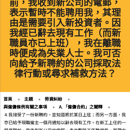
前，我收到新公司的電郵，
表示暫時不能聘用我，其理
由是需要引入新投資者。因
我經已辭去現有工作（而新
職員亦已上班），我在離職
時便成為失業人士。我可否
向給予新聘約的公司採取法
律行動或尋求補救方法？
首頁
»
主題
»
勞資糾紛
»
與僱傭條例有關之事項
»
A. 「僱傭合約」之闡釋
»
4. 我接受了一份新聘約，並知道將於某日上班；而另一方面，我
亦已給予現職僱主一個月通知以辭去現有工作。在新工上任的一