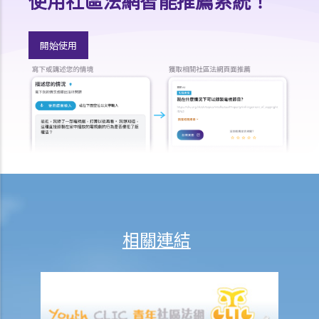
使用社區法網智能推薦系統！
5. 假如我（作為一名僱員）現正面對「不合理解僱」或「不合理地更改
僱傭合約內之條款」的問題，我怎樣保障自己的權利？
開始使用
6. 假如我被老闆不合理及不合法地解僱，我怎樣保障自己的權利？
5. 僱主需要給予終止合約的理由嗎？
5. 我簽署接受聘用信後，如果在開始上班日期之前打算反口，是否需要
給予通知期或支付代通知金？
3. 僱主是否有法律義務在僱傭關係結束後向僱員提供推薦信？ 他們在草
擬該信的過程中是否有小心謹慎的責任？
2. 如果前僱員濫用機密資料，用作開展競爭生意，僱主可以做什麼？
4. 終止僱傭合約的通知期可否包括法定的年假或產假？
7. 在暫停僱用期，我身為僱主需要付工資嗎？
1. 僱主於何時需要向其僱員支付遣散費？
相關連結
2. 僱主於何時需要向其僱員支付長期服務金？
3. 我將會終止其中一名僱員之僱傭合約。我可否利用過往對該僱員之強
積金供款以抵銷部分遣散費或長期服務金？
4. 我的僱員辭職及其最後僱傭日期為九月三十日。他有十天未用的年