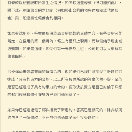
有條款以規管現時所發生之情況。如欠缺這些條款（很可能如此），
（或部分）薪金？
閣下或可視僱傭合約之規定（例如終止合約的預先通知期或代通知
5. 假如僱主面臨破產 / 清盤，我可以從哪處獲得協助？
金）與一般連續性僱傭合約相同。
6. 如果我上班遲到，我的僱主可以扣除我的工資嗎？
7. 僱主可否單方面減少僱員的工資，安排無薪假，或更改僱傭合約條款
如果有試用期，答案便取決於該合約條款的具體內容。有些合約可能
嗎？
規定，在僱用的第一個月內，僱主有權終止聘用，而無需給予理由或
8. 建築及營造行業的總承判商有沒有責任支付次承判商的僱員的工資？
通知期。如果是這樣，即使你第一天仍然上班，公司也可以立刻解除
9. 工資是否包括酌情發給的佣金或花紅？
僱傭關係。
10. 僱主是否必須發放年終雙糧或花紅給僱員？
11. 如何計算年終酬金？我可於何時收取有關的款項？
即使你尚未簽署書面的僱傭合約，但如果你已經口頭接受了新聘約並
C. 終止僱傭關係及所需之補償
達成了具有約束力的合約，以上所有段落所說的答案仍然不變。至於
是否已經達成了具有約束力的合約，便取決於雙方是否已討論了詳細
1. 即時終止僱傭合約
的僱用條款和條件並雙方已經口頭同意了。
1. 推定終止僱傭合約
1. 終止固定期限合約
如果你已經透過電子郵件接受了新邀約，答案已是相同的，除非該聘
1. 繳付終止合約款項之時限
約包含了一項條款，不允許你透過電子郵件接受聘約。
2. 發出通知終止合約
2. 違例及刑罰