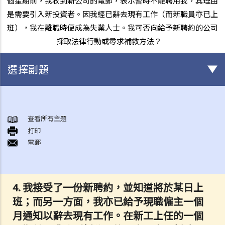
個星期前，我收到新公司的電郵，表示暫時不能聘用我，其理由
是需要引入新投資者。因我經已辭去現有工作（而新職員亦已上
班），我在離職時便成為失業人士。我可否向給予新聘約的公司
採取法律行動或尋求補救方法？
選擇副題
與僱傭條例有關之事項
A. 「僱傭合約」之闡釋
查看所有主題
打印
1. 僱傭合約的持續期是多久？
電郵
2. 甚麼是「連續性」僱傭合約？
1. 甚麼情況下「連續性」僱傭會中斷？
2. 如果連續僱傭關係中斷，會有什麼法律上的影響？
4. 我接受了一份新聘約，並知道將於某日上
3. 僱主是否可以選擇簽訂一系列較短且間斷的僱傭合同，以避免向僱員
班；而另一方面，我亦已給予現職僱主一個
提供法定福利和權益？
月通知以辭去現有工作。在新工上任的一個
3. 如何分辨「僱傭合約」以及「獨立承包商（或自僱人士）之服務合