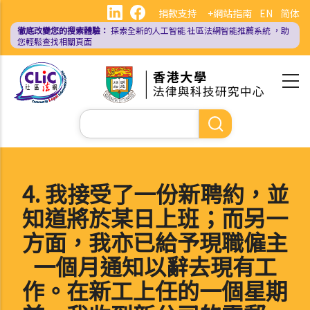
移
捐款支持
+網站指南
EN
简体
至
徹底改變您的搜索體驗：
探索全新的人工智能
社區法網智能推薦系統
，助
主
您輕鬆查找相關頁面
內
容
Search
4. 我接受了一份新聘約，並
知道將於某日上班；而另一
方面，我亦已給予現職僱主
一個月通知以辭去現有工
作。在新工上任的一個星期