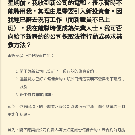
星期前，我收到新公司的電郵，表示暫時不
約」？
能聘用我，其理由是需要引入新投資者。因
4. 我接受了一份新聘約，並知道將於某日上班；而另一方面，我亦已給
我經已辭去現有工作（而新職員亦已上
予現職僱主一個月通知以辭去現有工作。在新工上任的一個星期前，我
班），我在離職時便成為失業人士。我可否
收到新公司的電郵，表示暫時不能聘用我，其理由是需要引入新投資
向給予新聘約的公司採取法律行動或尋求補
者。因我經已辭去現有工作（而新職員亦已上班），我在離職時便成為
救方法？
失業人士。我可否向給予新聘約的公司採取法律行動或尋求補救方法？
本答案以下述假設而作出：
5. 資料及紀錄
B. 薪酬
閣下與新公司已簽訂了一份有效的僱傭合約；
1. 我的秘書弄壞了我辦公室的電腦，而我打算從她本月的薪金中扣除
儘管雙方已訂立僱傭合約，該公司清楚表明不需要閣下履行；
$3,000 以作賠償，我可否作此扣除？僱主在甚麼情況下才可扣減僱員薪
以及
金？
新工作並無試用期
。
2. 我上個月的薪金已被拖欠了十天，我的老闆有否觸犯法律？
關於上述第(ii)項，閣下應要求該公司以書信去澄清，而不應單靠一封
3. 我已被拖欠了一個月薪金，而老闆告訴我他已無能力支付薪金，他有
電郵作結論。
否違反僱傭合約？我可否即時終止僱傭合約以及提出索償？
4. 我的工作地方突然被關閉，而自上個月起我便沒有再收到薪金，我認
首先，閣下應與該公司負責人再次細閱該份僱傭合約，因合約內可能
為公司的財政已陷入困境，而公司亦很可能面臨清盤。我能否取回全部