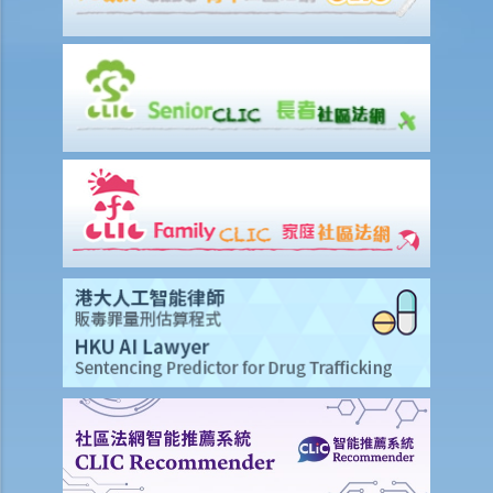
假。假如他由九月二十一日至三十日連續放十天年假作為他離職前休
假，我應何時向他發放終止合約款項?
D. 假日 / 年假 / 病假 / 產假以及有關的工資繳付
1. 僱員於休息日期間應否享有薪酬？
2. 老闆指令我在星期日（慣常之休息日）工作。我可否拒絕他的指令？
3. 我在某日要「候召」，該日算不算是休息日？
4. 我每週從星期一到星期五工作， 星期六和星期日休息。如果法定假期
恰巧是星期六，僱主是否應該給另一天替代假期？
5. 僱員可以自願在休息日工作嗎？
6. 僱員於法定假期期間應否受薪？
7. 我可否以支付補貼工資之形式指令我的員工在法定假期期間工作？
8. 法定的年假和合約給予的年假有什麼分別？
9. 假期年、共同假期年、按比例計算的年假是什麼？
10. 何時可以放年假？
11. 有什麼方式放年假？
12. 已累積但未放的年假應如何處理？