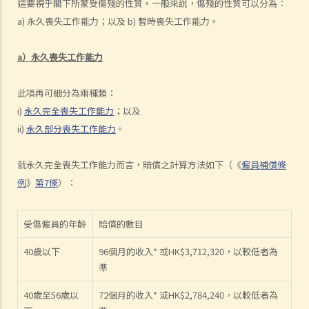
這要視乎閣下所蒙受傷殘的性質。一般來說，傷殘的性質可以分為：
3. 如何分辨「僱傭合約」以及「獨立承包商（或自僱人士）之服務合
a) 永久喪失工作能力；以及 b) 暫時喪失工作能力。
約」？
4. 我接受了一份新聘約，並知道將於某日上班；而另一方面，我亦已給
a）永久喪失工作能力
予現職僱主一個月通知以辭去現有工作。在新工上任的一個星期前，我
收到新公司的電郵，表示暫時不能聘用我，其理由是需要引入新投資
此項再可細分為兩種類：
者。因我經已辭去現有工作（而新職員亦已上班），我在離職時便成為
i)
永久完全喪失工作能力
；以及
失業人士。我可否向給予新聘約的公司採取法律行動或尋求補救方法？
ii)
永久部分喪失工作能力
。
5. 資料及紀錄
B. 薪酬
就永久完全喪失工作能力而言，賠償之計算方法如下（《
僱員補償條
例
》
第7條
）：
1. 我的秘書弄壞了我辦公室的電腦，而我打算從她本月的薪金中扣除
$3,000 以作賠償，我可否作此扣除？僱主在甚麼情況下才可扣減僱員薪
金？
受傷僱員的年齡
賠償的數目
2. 我上個月的薪金已被拖欠了十天，我的老闆有否觸犯法律？
40歲以下
96個月的收入* 或HK$3,712,320，以較低者為
3. 我已被拖欠了一個月薪金，而老闆告訴我他已無能力支付薪金，他有
準
否違反僱傭合約？我可否即時終止僱傭合約以及提出索償？
40歲至56歲以
72個月的收入* 或HK$2,784,240，以較低者為
4. 我的工作地方突然被關閉，而自上個月起我便沒有再收到薪金，我認