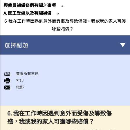
與僱員補償條例有關之事項
»
A. 因工受傷以及有關補償
»
6. 我在工作時因遇到意外而受傷及導致傷殘，我或我的家人可獲
哪些賠償？
選擇副題
與僱傭條例有關之事項
A. 「僱傭合約」之闡釋
查看所有主題
打印
1. 僱傭合約的持續期是多久？
電郵
2. 甚麼是「連續性」僱傭合約？
1. 甚麼情況下「連續性」僱傭會中斷？
2. 如果連續僱傭關係中斷，會有什麼法律上的影響？
6. 我在工作時因遇到意外而受傷及導致傷
3. 僱主是否可以選擇簽訂一系列較短且間斷的僱傭合同，以避免向僱員
殘，我或我的家人可獲哪些賠償？
提供法定福利和權益？