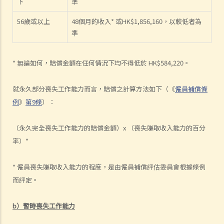
下
準
為公司的財政已陷入困境，而公司亦很可能面臨清盤。我能否取回全部
（或部分）薪金？
56歲或以上
48個月的收入* 或HK$1,856,160，以較低者為
5. 假如僱主面臨破產 / 清盤，我可以從哪處獲得協助？
準
6. 如果我上班遲到，我的僱主可以扣除我的工資嗎？
7. 僱主可否單方面減少僱員的工資，安排無薪假，或更改僱傭合約條款
* 無論如何，賠償金額在任何情況下均不得低於 HK$584,220。
嗎？
8. 建築及營造行業的總承判商有沒有責任支付次承判商的僱員的工資？
就永久部分喪失工作能力而言，賠償之計算方法如下（《
僱員補償條
9. 工資是否包括酌情發給的佣金或花紅？
例
》
第9條
）：
10. 僱主是否必須發放年終雙糧或花紅給僱員？
11. 如何計算年終酬金？我可於何時收取有關的款項？
（永久完全喪失工作能力的賠償金額）x （喪失賺取收入能力的百分
率）*
C. 終止僱傭關係及所需之補償
1. 即時終止僱傭合約
* 僱員喪失賺取收入能力的程度，是由僱員補償評估委員會根據條例
1. 推定終止僱傭合約
而評定。
1. 終止固定期限合約
1. 繳付終止合約款項之時限
b）暫時喪失工作能力
2. 發出通知終止合約