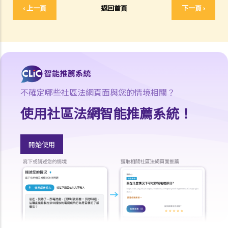
‹ 上一頁
返回首頁
下一頁 ›
予他預先通知或代通知金？
5. 假如我（作為一名僱員）現正面對「不合理解僱」或「不合理地更改
僱傭合約內之條款」的問題，我怎樣保障自己的權利？
6. 假如我被老闆不合理及不合法地解僱，我怎樣保障自己的權利？
5. 僱主需要給予終止合約的理由嗎？
5. 我簽署接受聘用信後，如果在開始上班日期之前打算反口，是否需要
給予通知期或支付代通知金？
不確定哪些社區法網頁面與您的情境相關？
3. 僱主是否有法律義務在僱傭關係結束後向僱員提供推薦信？ 他們在草
使用社區法網智能推薦系統！
擬該信的過程中是否有小心謹慎的責任？
2. 如果前僱員濫用機密資料，用作開展競爭生意，僱主可以做什麼？
開始使用
4. 終止僱傭合約的通知期可否包括法定的年假或產假？
7. 在暫停僱用期，我身為僱主需要付工資嗎？
1. 僱主於何時需要向其僱員支付遣散費？
2. 僱主於何時需要向其僱員支付長期服務金？
3. 我將會終止其中一名僱員之僱傭合約。我可否利用過往對該僱員之強
積金供款以抵銷部分遣散費或長期服務金？
4. 我的僱員辭職及其最後僱傭日期為九月三十日。他有十天未用的年