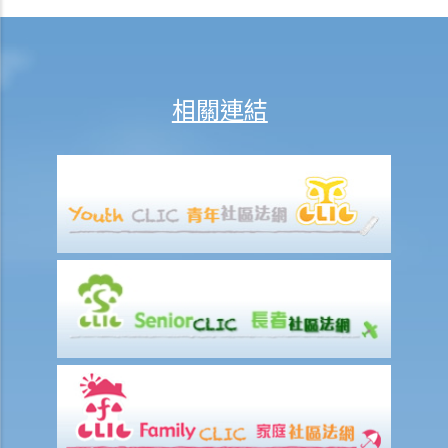
假。假如他由九月二十一日至三十日連續放十天年假作為他離職前休
假，我應何時向他發放終止合約款項?
D. 假日 / 年假 / 病假 / 產假以及有關的工資繳付
相關連結
1. 僱員於休息日期間應否享有薪酬？
2. 老闆指令我在星期日（慣常之休息日）工作。我可否拒絕他的指令？
3. 我在某日要「候召」，該日算不算是休息日？
4. 我每週從星期一到星期五工作， 星期六和星期日休息。如果法定假期
恰巧是星期六，僱主是否應該給另一天替代假期？
5. 僱員可以自願在休息日工作嗎？
6. 僱員於法定假期期間應否受薪？
7. 我可否以支付補貼工資之形式指令我的員工在法定假期期間工作？
8. 法定的年假和合約給予的年假有什麼分別？
9. 假期年、共同假期年、按比例計算的年假是什麼？
10. 何時可以放年假？
11. 有什麼方式放年假？
12. 已累積但未放的年假應如何處理？