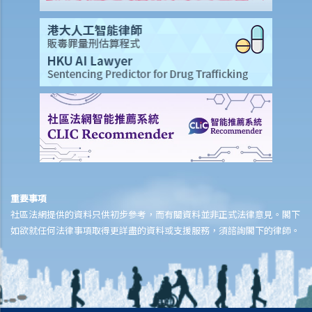
13. 僱員可以以工資代替年假嗎？
14. 年假期內適逢休息日或法定假日時該怎麼辦？
15. 僱主可以要求其僱員在累積年假的假期年之中放年假嗎？如果僱員
在累積年假的假期年中沒有放完該年累積的年假，僱主是否可以取消未
放的年假？
16. 如何計算疾病津貼？我在哪些情況下會獲得疾病津貼？
17. 老闆在我領取病假時開除了我，而我有一張有效的醫生證明書。他
有否觸犯法律？
18. 我的預產期即將來臨，而我早前已給予老闆懷孕通知。我可於何時
開始放產假？
重要事項
19. 我在放產假期間應否享有薪金？
社區法網提供的資料只供初步參考，而有關資料並非正式法律意見。閣下
20. 在我作出懷孕通知的一個星期後，僱主解僱了我。他有否觸犯法
如欲就任何法律事項取得更詳盡的資料或支援服務，須諮詢閣下的律師。
律？
21. 我已經向老闆發出懷孕通知，但他有時仍安排粗重工作給我。我認
為他希望我自動辭職以逃避支付賠償或逃避發放產假。他可否這樣做？
22. 僱主可否透過報銷形式向政府申領發還產假薪酬？