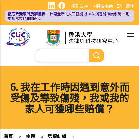
移
捐款支持
+網站指南
EN
简体
至
徹底改變您的搜索體驗：
探索全新的人工智能
社區法網智能推薦系統
，助
主
您輕鬆查找相關頁面
內
容
Search
6. 我在工作時因遇到意外而
受傷及導致傷殘，我或我的
家人可獲哪些賠償？
首頁
»
主題
»
勞資糾紛
»