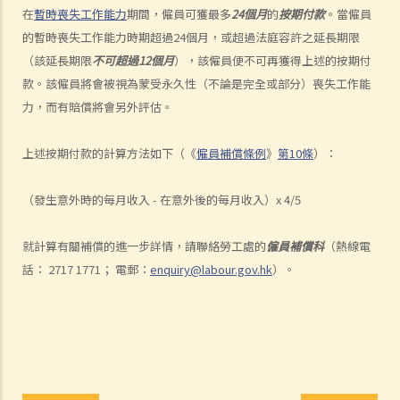
2. 違例及刑罰
在
暫時喪失工作能力
期間，僱員可獲最多
24個月
的
按期付款
。當僱員
3. 代通知金
的暫時喪失工作能力時期超過24個月，或超過法庭容許之延長期限
6. 暫停僱用
（該延長期限
不可超過12個月
），該僱員便不可再獲得上述的按期付
9. 不當地終止合約
款。該僱員將會被視為蒙受永久性（不論是完全或部分）喪失工作能
1. 不合理解僱
力，而有賠償將會另外評估。
1. 僱傭合約終止後的限制條款
2. 不合理更改僱傭合約條款
上述按期付款的計算方法如下（《
僱員補償條例
》
第10條
）：
3. 不合理及不合法解僱
4. 不合理解僱的補償
（發生意外時的每月收入 - 在意外後的每月收入）x 4/5
2. 我懷疑公司內某銷售員不斷將客戶資料給予本公司的競爭對手，所以
我想解僱此職員。我可否不給予他預先通知（或代通知金）而立刻解僱
就計算有關補償的進一步詳情，請聯絡勞工處的
僱員補償科
（熱線電
話： 2717 1771； 電郵：
enquiry@labour.gov.hk
）。
他？
2. 我是一名辦公室文員，但老闆經常指令我在貨倉內搬運重物，我認為
此工作與我的職責不符，而老闆亦沒有在我面試時說明此項職責。我可
否不給予他預先通知（或代通知金）而辭職？
3. 僱員幾日沒有上班，但沒有給予理由，僱主可否即時解僱？
4. 我將會以其中一個「有效的解僱理由」 解僱我的職員。我是否需要給