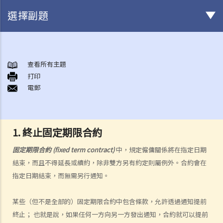
選擇副題
與僱傭條例有關之事項
A. 「僱傭合約」之闡釋
查看所有主題
打印
1. 僱傭合約的持續期是多久？
電郵
2. 甚麼是「連續性」僱傭合約？
1. 甚麼情況下「連續性」僱傭會中斷？
2. 如果連續僱傭關係中斷，會有什麼法律上的影響？
1. 終止固定期限合約
3. 僱主是否可以選擇簽訂一系列較短且間斷的僱傭合同，以避免向僱員
固定期限合約
(fixed term contract)
中，規定僱傭關係將在指定日期
提供法定福利和權益？
結束，而且不得延長或續約，除非雙方另有約定則屬例外。合約會在
3. 如何分辨「僱傭合約」以及「獨立承包商（或自僱人士）之服務合
指定日期結束，而無需另行通知。
約」？
4. 我接受了一份新聘約，並知道將於某日上班；而另一方面，我亦已給
某些（但不是全部的）固定期限合約中包含條款，允許透過通知提前
予現職僱主一個月通知以辭去現有工作。在新工上任的一個星期前，我
終止； 也就是說，如果任何一方向另一方發出通知，合約就可以提前
收到新公司的電郵，表示暫時不能聘用我，其理由是需要引入新投資