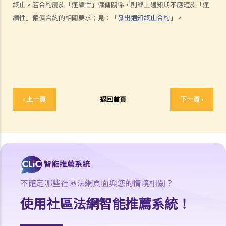
終止。若合約屬於「連續性」僱傭關係，則終止通知期不應短於「連
者。因我經已辭去現有工作（而新職員亦已上班），我在離職時便成為
續性」僱傭合約的相關要求；見：「
發出通知終止合約
」。
失業人士。我可否向給予新聘約的公司採取法律行動或尋求補救方法？
5. 資料及紀錄
B. 薪酬
1. 我的秘書弄壞了我辦公室的電腦，而我打算從她本月的薪金中扣除
$3,000 以作賠償，我可否作此扣除？僱主在甚麼情況下才可扣減僱員薪
‹ 上一頁
返回首頁
下一頁 ›
金？
2. 我上個月的薪金已被拖欠了十天，我的老闆有否觸犯法律？
3. 我已被拖欠了一個月薪金，而老闆告訴我他已無能力支付薪金，他有
否違反僱傭合約？我可否即時終止僱傭合約以及提出索償？
4. 我的工作地方突然被關閉，而自上個月起我便沒有再收到薪金，我認
為公司的財政已陷入困境，而公司亦很可能面臨清盤。我能否取回全部
（或部分）薪金？
不確定哪些社區法網頁面與您的情境相關？
5. 假如僱主面臨破產 / 清盤，我可以從哪處獲得協助？
使用社區法網智能推薦系統！
6. 如果我上班遲到，我的僱主可以扣除我的工資嗎？
7. 僱主可否單方面減少僱員的工資，安排無薪假，或更改僱傭合約條款