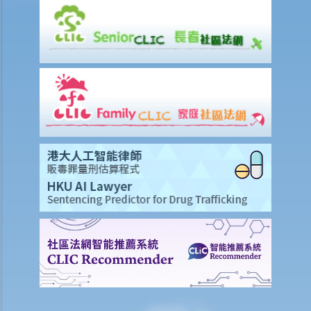
1. 僱傭合約終止後的限制條款
2. 不合理更改僱傭合約條款
3. 不合理及不合法解僱
4. 不合理解僱的補償
2. 我懷疑公司內某銷售員不斷將客戶資料給予本公司的競爭對手，所以
我想解僱此職員。我可否不給予他預先通知（或代通知金）而立刻解僱
他？
2. 我是一名辦公室文員，但老闆經常指令我在貨倉內搬運重物，我認為
此工作與我的職責不符，而老闆亦沒有在我面試時說明此項職責。我可
否不給予他預先通知（或代通知金）而辭職？
3. 僱員幾日沒有上班，但沒有給予理由，僱主可否即時解僱？
4. 我將會以其中一個「有效的解僱理由」 解僱我的職員。我是否需要給
予他預先通知或代通知金？
5. 假如我（作為一名僱員）現正面對「不合理解僱」或「不合理地更改
僱傭合約內之條款」的問題，我怎樣保障自己的權利？
6. 假如我被老闆不合理及不合法地解僱，我怎樣保障自己的權利？
5. 僱主需要給予終止合約的理由嗎？