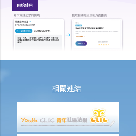
開始使用
嗎？
8. 建築及營造行業的總承判商有沒有責任支付次承判商的僱員的工資？
9. 工資是否包括酌情發給的佣金或花紅？
10. 僱主是否必須發放年終雙糧或花紅給僱員？
11. 如何計算年終酬金？我可於何時收取有關的款項？
C. 終止僱傭關係及所需之補償
1. 即時終止僱傭合約
1. 推定終止僱傭合約
1. 終止固定期限合約
1. 繳付終止合約款項之時限
相關連結
2. 發出通知終止合約
2. 違例及刑罰
3. 代通知金
6. 暫停僱用
9. 不當地終止合約
1. 不合理解僱