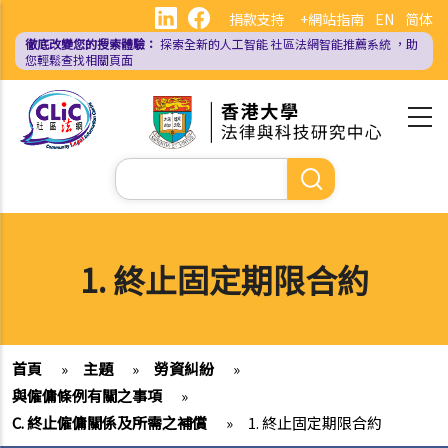
移
捐款支持
+網站指南
EN
简体
至
徹底改變您的搜索體驗：
探索全新的人工智能
社區法網智能推薦系統
，助
主
您輕鬆查找相關頁面
內
容
Search
1. 終止固定期限合約
首頁
»
主題
»
勞資糾紛
»
與僱傭條例有關之事項
»
C. 終止僱傭關係及所需之補償
»
1. 終止固定期限合約